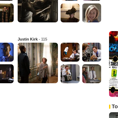
Justin Kirk
- 115
To