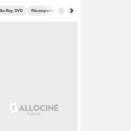
Blu-Ray, DVD
Récompenses
Photos
Secrets de tournage