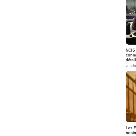
NCIS 
conna
détai
vendr
Les F
nosta