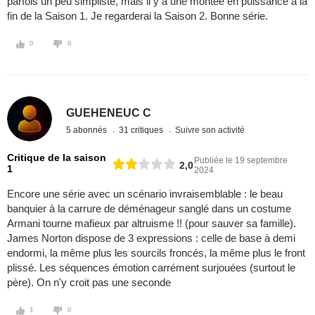
parfois un peu simpliste, mais il y a une montée en puissance à la
fin de la Saison 1. Je regarderai la Saison 2. Bonne série.
0
0
GUEHENEUC C
5 abonnés
31 critiques
Suivre son activité
Critique de la saison
Publiée le 19 septembre
2,0
1
2024
Encore une série avec un scénario invraisemblable : le beau
banquier à la carrure de déménageur sanglé dans un costume
Armani tourne mafieux par altruisme !! (pour sauver sa famille).
James Norton dispose de 3 expressions : celle de base à demi
endormi, la même plus les sourcils froncés, la même plus le front
plissé. Les séquences émotion carrément surjouées (surtout le
père). On n'y croit pas une seconde
1
0