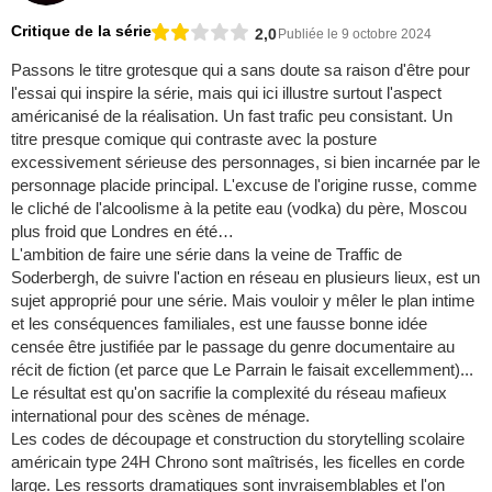
Critique de la série
2,0
Publiée le 9 octobre 2024
Passons le titre grotesque qui a sans doute sa raison d'être pour
l'essai qui inspire la série, mais qui ici illustre surtout l'aspect
américanisé de la réalisation. Un fast trafic peu consistant. Un
titre presque comique qui contraste avec la posture
excessivement sérieuse des personnages, si bien incarnée par le
personnage placide principal. L'excuse de l'origine russe, comme
le cliché de l'alcoolisme à la petite eau (vodka) du père, Moscou
plus froid que Londres en été…
L'ambition de faire une série dans la veine de Traffic de
Soderbergh, de suivre l'action en réseau en plusieurs lieux, est un
sujet approprié pour une série. Mais vouloir y mêler le plan intime
et les conséquences familiales, est une fausse bonne idée
censée être justifiée par le passage du genre documentaire au
récit de fiction (et parce que Le Parrain le faisait excellemment)...
Le résultat est qu'on sacrifie la complexité du réseau mafieux
international pour des scènes de ménage.
Les codes de découpage et construction du storytelling scolaire
américain type 24H Chrono sont maîtrisés, les ficelles en corde
large. Les ressorts dramatiques sont invraisemblables et l'on