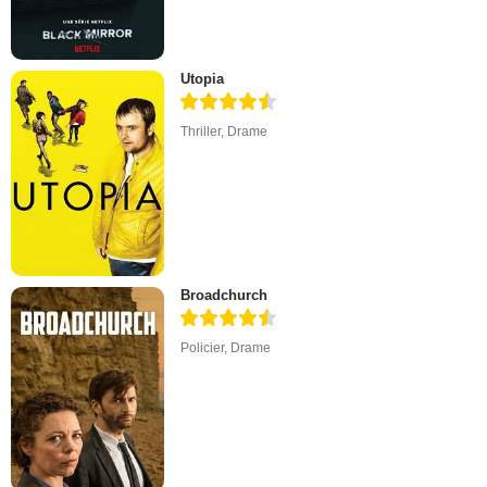
Utopia
Thriller
,
Drame
Broadchurch
Policier
,
Drame