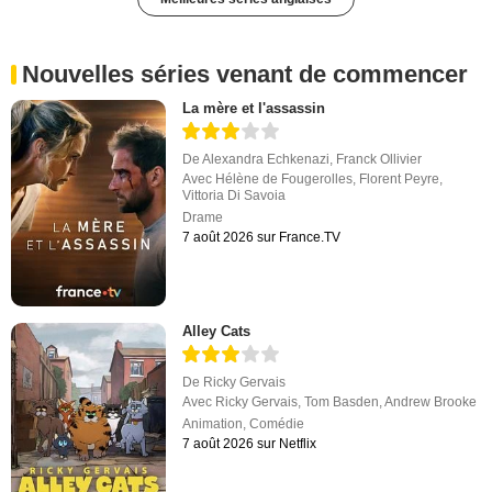
Nouvelles séries venant de commencer
La mère et l'assassin
De
Alexandra Echkenazi
,
Franck Ollivier
Avec
Hélène de Fougerolles
,
Florent Peyre
,
Vittoria Di Savoia
Drame
7 août 2026 sur France.TV
Alley Cats
De
Ricky Gervais
Avec
Ricky Gervais
,
Tom Basden
,
Andrew Brooke
Animation
,
Comédie
7 août 2026 sur Netflix