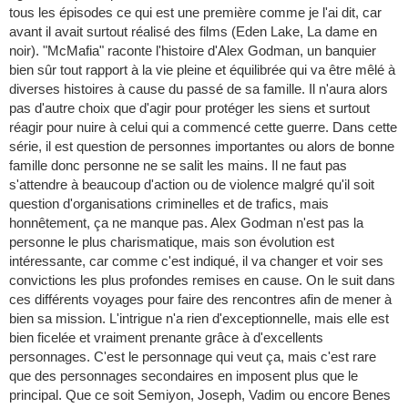
tous les épisodes ce qui est une première comme je l'ai dit, car
avant il avait surtout réalisé des films (Eden Lake, La dame en
noir). "McMafia" raconte l'histoire d'Alex Godman, un banquier
bien sûr tout rapport à la vie pleine et équilibrée qui va être mêlé à
diverses histoires à cause du passé de sa famille. Il n'aura alors
pas d'autre choix que d'agir pour protéger les siens et surtout
réagir pour nuire à celui qui a commencé cette guerre. Dans cette
série, il est question de personnes importantes ou alors de bonne
famille donc personne ne se salit les mains. Il ne faut pas
s'attendre à beaucoup d'action ou de violence malgré qu'il soit
question d'organisations criminelles et de trafics, mais
honnêtement, ça ne manque pas. Alex Godman n'est pas la
personne le plus charismatique, mais son évolution est
intéressante, car comme c'est indiqué, il va changer et voir ses
convictions les plus profondes remises en cause. On le suit dans
ces différents voyages pour faire des rencontres afin de mener à
bien sa mission. L'intrigue n'a rien d'exceptionnelle, mais elle est
bien ficelée et vraiment prenante grâce à d'excellents
personnages. C'est le personnage qui veut ça, mais c'est rare
que des personnages secondaires en imposent plus que le
principal. Que ce soit Semiyon, Joseph, Vadim ou encore Benes