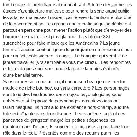
tombe dans le mélodrame abracadabrant. À force d'enjamber les
étages d'architecture mafieuse pour rendre la série grand public,
les affaires mafieuses finissent par relever du fantasme plus que
de la documentation. Les grands chefs mafieux qui se déplacent
partout en personne pour mener l'action plutôt que d'envoyer des
hommes de main, c'est plus glamour. La violence XXL
surenchère pour faire mieux que les Américains ? La jeune
femme trafiquée dont on ignore le pourquoi de sa présence sinon
pour un petit côté women in cage… Le banquier qui semble ne
jamais travailler (vraisemblable vous me direz)... Les rencontres
et les dialogues sont sans doute la partie la moins élaborée :
d'une banalité terne.
Sans expression nous dit on, il cache son beau jeu ce menton
modèle de riche bad boy, ou sans caractère ? Les personnages
sont tous des baudruches sans noyau psychologique, sans
cohérence. À l'opposé de personnages dostoïevskiens ou
tarantinesques, ils n'ont aucune existence hors-champ, aucune
folie entraînante dans leur discours. Leurs acteurs agitent des
pancartes de gangster, malgré les petites séquences les
montrant dans l'intime, ils sonnent creux, juste là pour faire leur
rôle dans le récit. Présentés comme des requins parmi les