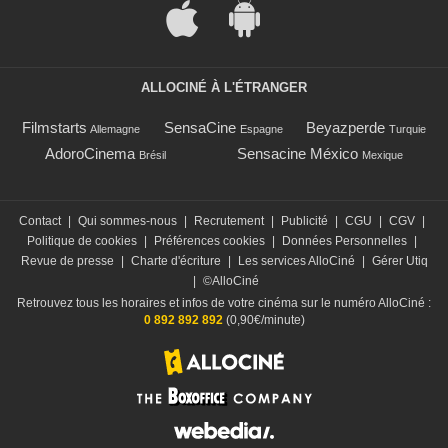
ALLOCINÉ À L'ÉTRANGER
Filmstarts
SensaCine
Beyazperde
Allemagne
Espagne
Turquie
AdoroCinema
Sensacine México
Brésil
Mexique
Contact
|
Qui sommes-nous
|
Recrutement
|
Publicité
|
CGU
|
CGV
|
Politique de cookies
|
Préférences cookies
|
Données Personnelles
|
Revue de presse
|
Charte d'écriture
|
Les services AlloCiné
|
Gérer Utiq
|
©AlloCiné
Retrouvez tous les horaires et infos de votre cinéma sur le numéro AlloCiné :
0 892 892 892
(0,90€/minute)