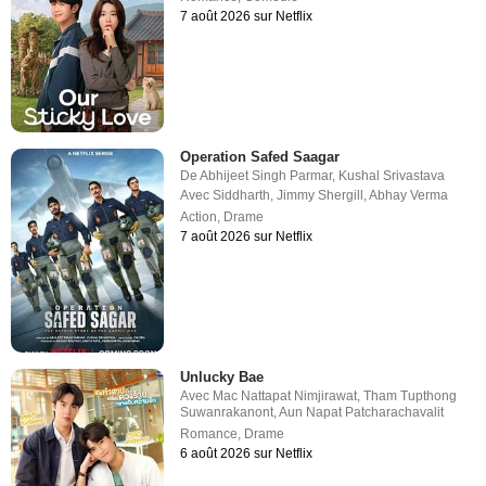
7 août 2026 sur Netflix
Operation Safed Saagar
De
Abhijeet Singh Parmar
,
Kushal Srivastava
Avec
Siddharth
,
Jimmy Shergill
,
Abhay Verma
Action
,
Drame
7 août 2026 sur Netflix
Unlucky Bae
Avec
Mac Nattapat Nimjirawat
,
Tham Tupthong
Suwanrakanont
,
Aun Napat Patcharachavalit
Romance
,
Drame
6 août 2026 sur Netflix