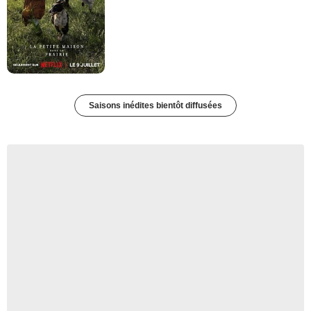
Saisons inédites bientôt diffusées