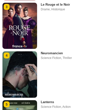
Le Rouge et le Noir
3
Drame
,
Historique
Neuromancien
4
Science Fiction
,
Thriller
Lanterns
5
Science Fiction
,
Action