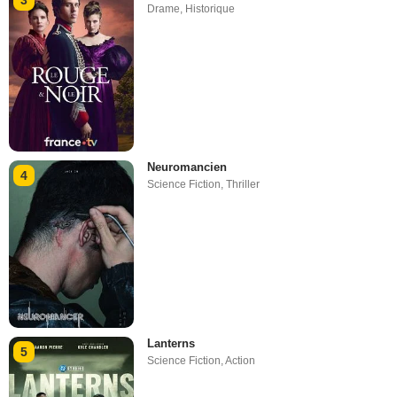
3
Drame
,
Historique
Neuromancien
4
Science Fiction
,
Thriller
Lanterns
5
Science Fiction
,
Action