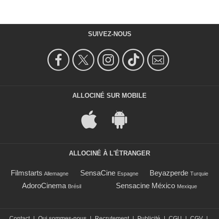
SUIVEZ-NOUS
ALLOCINÉ SUR MOBILE
ALLOCINÉ À L'ÉTRANGER
Filmstarts
SensaCine
Beyazperde
Allemagne
Espagne
Turquie
AdoroCinema
Sensacine México
Brésil
Mexique
Contact
|
Qui sommes-nous
|
Recrutement
|
Publicité
|
CGU
|
CGV
|