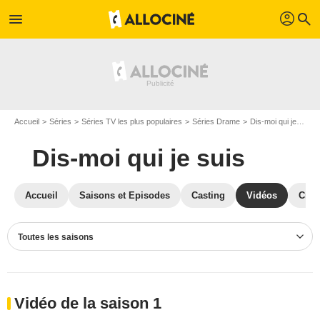
profil
menu
search
Accueil
Séries
Séries TV les plus populaires
Séries Drame
Dis-moi qui je suis
Dis-moi qui je suis
Accueil
Saisons et Episodes
Casting
Vidéos
Crit
Toutes les saisons
Vidéo de la saison 1