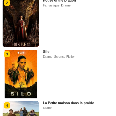
House of the Dragon
2
Fantastique
,
Drame
Silo
3
Drame
,
Science Fiction
La Petite maison dans la prairie
4
Drame