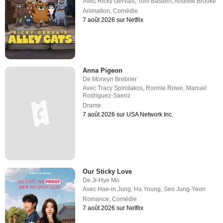
Avec
Ricky Gervais
,
Tom Basden
,
Andrew Brooke
Animation
,
Comédie
7 août 2026 sur Netflix
Anna Pigeon
De
Morwyn Brebner
Avec
Tracy Spiridakos
,
Ronnie Rowe
,
Manuel
Rodriguez-Saenz
Drame
7 août 2026 sur USA Network Inc.
Our Sticky Love
De
Ji-Hye Mo
Avec
Hae-in Jung
,
Ha Young
,
Seo Jung-Yeon
Romance
,
Comédie
7 août 2026 sur Netflix