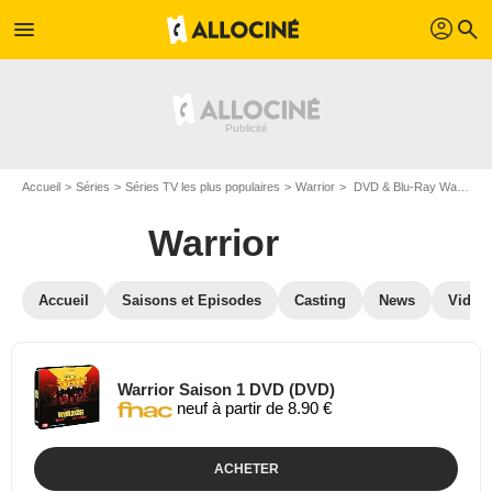
profil
menu
search
Accueil
Séries
Séries TV les plus populaires
Warrior
DVD & Blu-Ray Warrior
Warrior
Accueil
Saisons et Episodes
Casting
News
Vidéo
Warrior Saison 1 DVD (DVD)
neuf à partir de 8.90 €
ACHETER