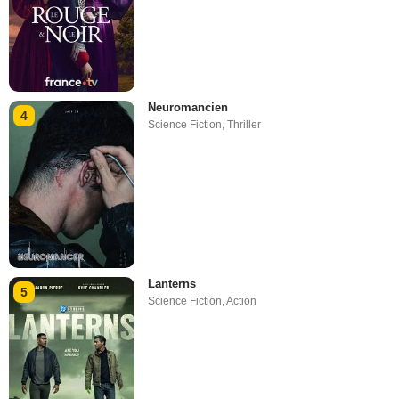
Neuromancien
4
Science Fiction
,
Thriller
Lanterns
5
Science Fiction
,
Action