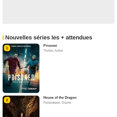
Nouvelles séries les + attendues
Prisoner
1
Thriller
,
Action
House of the Dragon
2
Fantastique
,
Drame