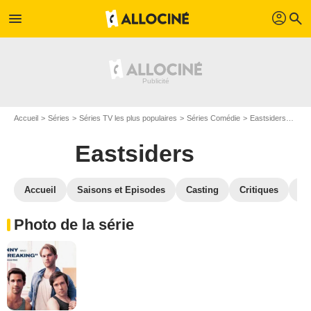
profil
menu
search
Accueil
Séries
Séries TV les plus populaires
Séries Comédie
Eastsiders
Phot
Eastsiders
Accueil
Saisons et Episodes
Casting
Critiques
St
Photo de la série