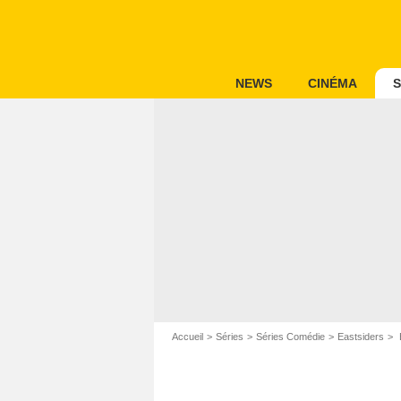
NEWS
CINÉMA
S
Accueil
Séries
Séries Comédie
Eastsiders
E