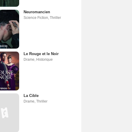
Neuromancien
Science Fiction
,
Thriller
Le Rouge et le Noir
Drame
,
Historique
La Cible
Drame
,
Thriller