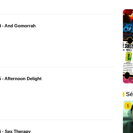
 - And Gomorrah
 - Afternoon Delight
Sé
1
 - Sex Therapy