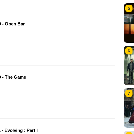
5
 - Open Bar
6
 - The Game
7
- Evolving : Part I