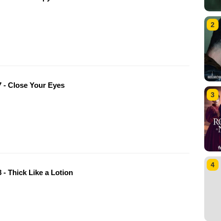
2
 - Close Your Eyes
3
4
- Thick Like a Lotion