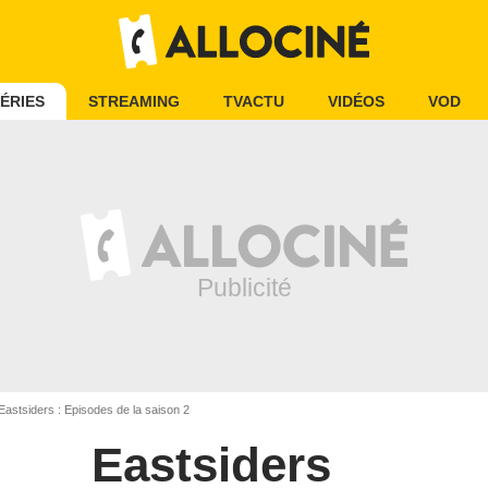
ÉRIES
STREAMING
TVACTU
VIDÉOS
VOD
astsiders : Episodes de la saison 2
Eastsiders