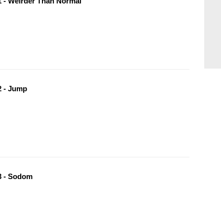
 - Weirder Than Normal
 - Jump
 - Sodom