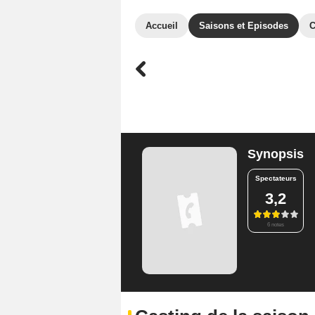
Accueil
Saisons et Episodes
C
Synopsis
Spectateurs
3,2
6 notes