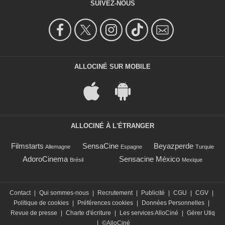
SUIVEZ-NOUS
ALLOCINÉ SUR MOBILE
ALLOCINÉ À L'ÉTRANGER
Filmstarts
SensaCine
Beyazperde
Allemagne
Espagne
Turquie
AdoroCinema
Sensacine México
Brésil
Mexique
Contact
|
Qui sommes-nous
|
Recrutement
|
Publicité
|
CGU
|
CGV
|
Politique de cookies
|
Préférences cookies
|
Données Personnelles
|
Revue de presse
|
Charte d'écriture
|
Les services AlloCiné
|
Gérer Utiq
|
©AlloCiné