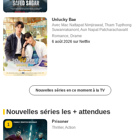
Unlucky Bae
Avec
Mac Nattapat Nimjirawat
,
Tham Tupthong
Suwanrakanont
,
Aun Napat Patcharachavalit
Romance
,
Drame
6 août 2026 sur Netflix
Nouvelles séries en ce moment à la TV
Nouvelles séries les + attendues
Prisoner
1
Thriller
,
Action