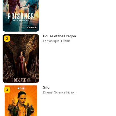
House of the Dragon
2
Fantastique
,
Drame
Silo
3
Drame
,
Science Fiction