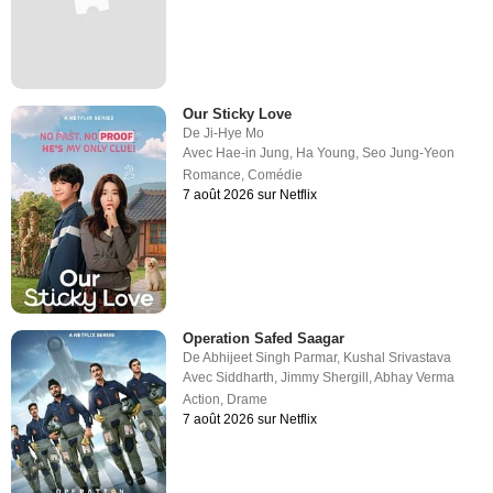
Our Sticky Love
De
Ji-Hye Mo
Avec
Hae-in Jung
,
Ha Young
,
Seo Jung-Yeon
Romance
,
Comédie
7 août 2026 sur Netflix
Operation Safed Saagar
De
Abhijeet Singh Parmar
,
Kushal Srivastava
Avec
Siddharth
,
Jimmy Shergill
,
Abhay Verma
Action
,
Drame
7 août 2026 sur Netflix