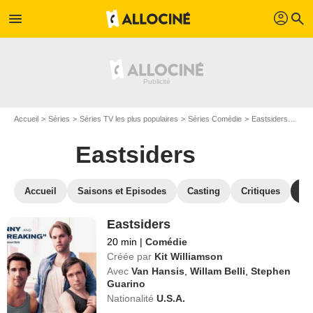
profil
menu
search
Accueil
Séries
Séries TV les plus populaires
Séries Comédie
Eastsiders
Reg
Eastsiders
Accueil
Saisons et Episodes
Casting
Critiques
St
Eastsiders
20 min
|
Comédie
Créée par
Kit Williamson
Avec
Van Hansis
,
Willam Belli
,
Stephen
Guarino
Nationalité
U.S.A.