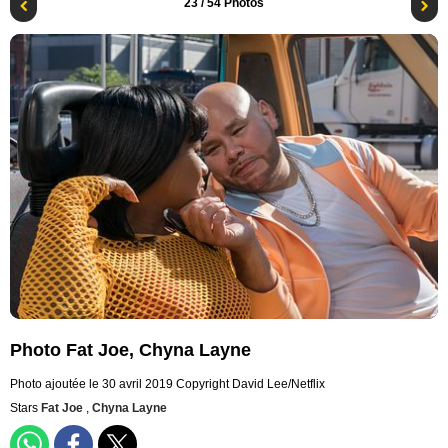
23
/ 54 Photos
Photo Fat Joe, Chyna Layne
Photo ajoutée le 30 avril 2019
Copyright David Lee/Netflix
Stars
Fat Joe
,
Chyna Layne