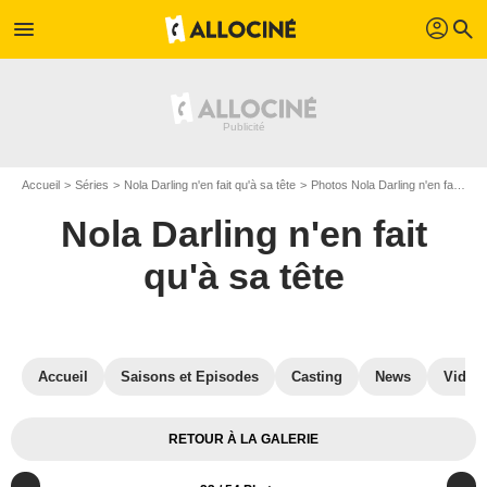
profil
menu
search
Accueil
Séries
Nola Darling n'en fait qu'à sa tête
Photos Nola Darling n'en fait qu'à sa tête
Nola Darling n'en fait
qu'à sa tête
Accueil
Saisons et Episodes
Casting
News
Vidéo
RETOUR À LA GALERIE