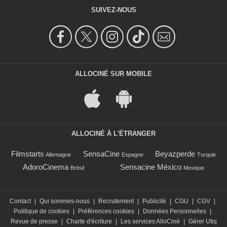
SUIVEZ-NOUS
ALLOCINÉ SUR MOBILE
ALLOCINÉ À L'ÉTRANGER
Filmstarts
SensaCine
Beyazperde
Allemagne
Espagne
Turquie
AdoroCinema
Sensacine México
Brésil
Mexique
Contact
|
Qui sommes-nous
|
Recrutement
|
Publicité
|
CGU
|
CGV
|
Politique de cookies
|
Préférences cookies
|
Données Personnelles
|
Revue de presse
|
Charte d'écriture
|
Les services AlloCiné
|
Gérer Utiq