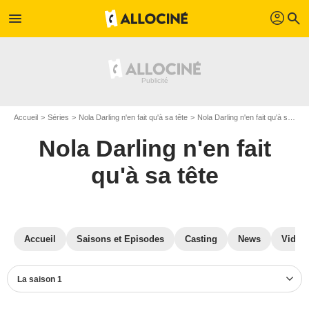
profil
menu
search
Accueil
Séries
Nola Darling n'en fait qu'à sa tête
Nola Darling n'en fait qu'à sa tête S01
Nola Darling n'en fait
qu'à sa tête
Accueil
Saisons et Episodes
Casting
News
Vidéo
La saison 1