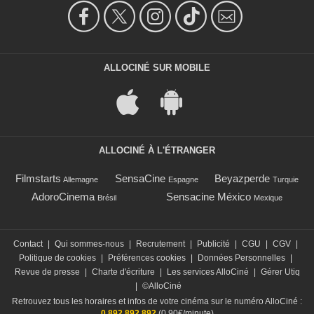
ALLOCINÉ SUR MOBILE
ALLOCINÉ À L'ÉTRANGER
Filmstarts
SensaCine
Beyazperde
Allemagne
Espagne
Turquie
AdoroCinema
Sensacine México
Brésil
Mexique
Contact
|
Qui sommes-nous
|
Recrutement
|
Publicité
|
CGU
|
CGV
|
Politique de cookies
|
Préférences cookies
|
Données Personnelles
|
Revue de presse
|
Charte d'écriture
|
Les services AlloCiné
|
Gérer Utiq
|
©AlloCiné
Retrouvez tous les horaires et infos de votre cinéma sur le numéro AlloCiné :
0 892 892 892
(0,90€/minute)