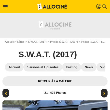
profil
menu
search
Accueil
Séries
S.W.A.T. (2017)
Photos S.W.A.T. (2017)
Photos S.W.A.T. (2017) S07
S.W.A.T. (2017)
Accueil
Saisons et Episodes
Casting
News
Vidéo
RETOUR À LA GALERIE
21
/ 404 Photos