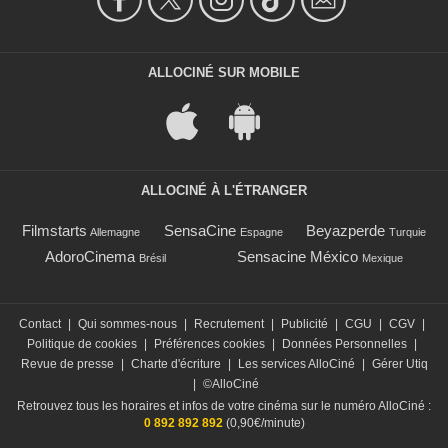
ALLOCINÉ SUR MOBILE
ALLOCINÉ À L'ÉTRANGER
Filmstarts
SensaCine
Beyazperde
Allemagne
Espagne
Turquie
AdoroCinema
Sensacine México
Brésil
Mexique
Contact
|
Qui sommes-nous
|
Recrutement
|
Publicité
|
CGU
|
CGV
|
Politique de cookies
|
Préférences cookies
|
Données Personnelles
|
Revue de presse
|
Charte d'écriture
|
Les services AlloCiné
|
Gérer Utiq
|
©AlloCiné
Retrouvez tous les horaires et infos de votre cinéma sur le numéro AlloCiné :
0 892 892 892
(0,90€/minute)