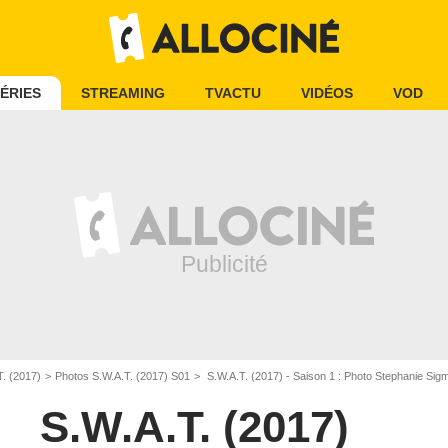
ÉRIES
STREAMING
TVACTU
VIDÉOS
VOD
. (2017)
Photos S.W.A.T. (2017) S01
S.W.A.T. (2017) - Saison 1 : Photo Stephanie Sig
S.W.A.T. (2017)