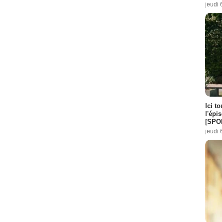
jeudi 
Ici t
l'épi
[SPO
jeudi 