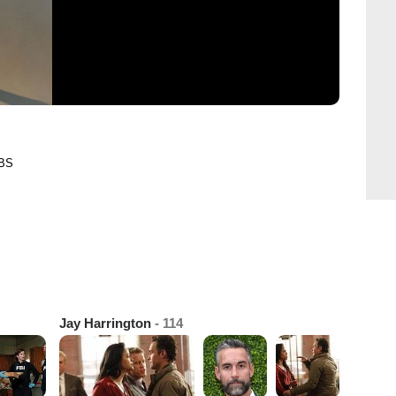
CBS
Jay Harrington
- 114