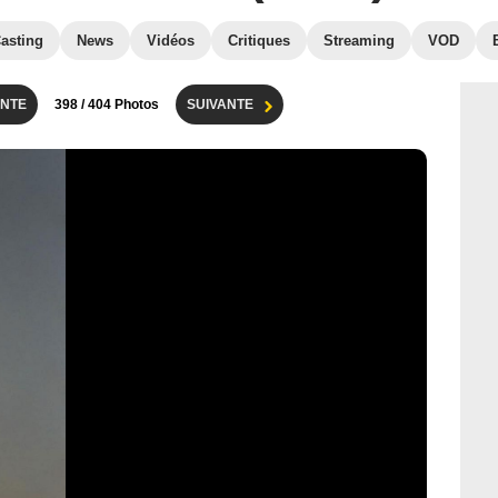
asting
News
Vidéos
Critiques
Streaming
VOD
NTE
398
/ 404 Photos
SUIVANTE