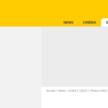
NEWS
CINÉMA
S
Accueil
Séries
S.W.A.T. (2017)
Photos S.W.A.T