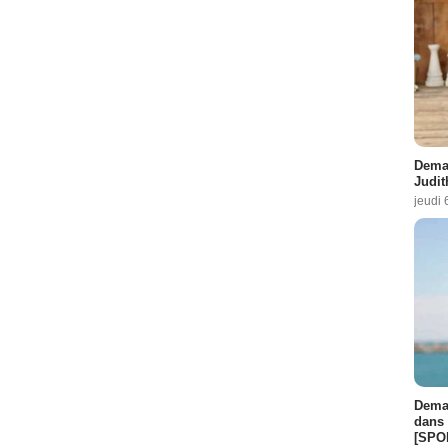
Demai
Judit
jeudi 
Demai
dans 
[SPO