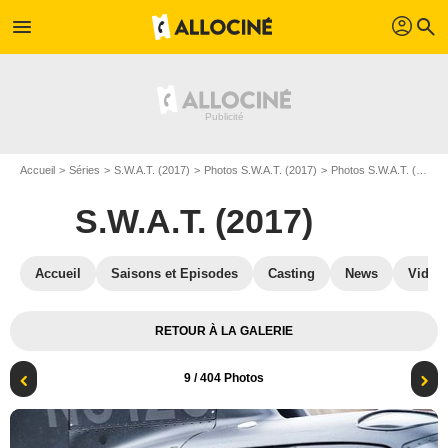
profil
menu
search
Accueil
Séries
S.W.A.T. (2017)
Photos S.W.A.T. (2017)
Photos S.W.A.T. (2017) S08
S.W.A.T. (2017)
Accueil
Saisons et Episodes
Casting
News
Vidéo
RETOUR À LA GALERIE
9
/ 404 Photos