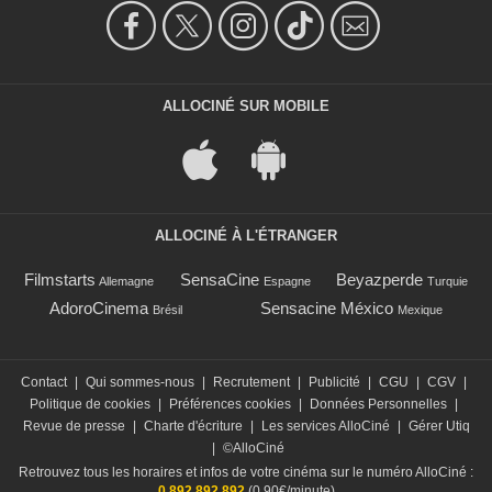
ALLOCINÉ SUR MOBILE
ALLOCINÉ À L'ÉTRANGER
Filmstarts
SensaCine
Beyazperde
Allemagne
Espagne
Turquie
AdoroCinema
Sensacine México
Brésil
Mexique
Contact
|
Qui sommes-nous
|
Recrutement
|
Publicité
|
CGU
|
CGV
|
Politique de cookies
|
Préférences cookies
|
Données Personnelles
|
Revue de presse
|
Charte d'écriture
|
Les services AlloCiné
|
Gérer Utiq
|
©AlloCiné
Retrouvez tous les horaires et infos de votre cinéma sur le numéro AlloCiné :
0 892 892 892
(0,90€/minute)