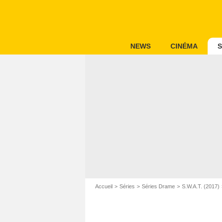
NEWS
CINÉMA
S
Accueil
Séries
Séries Drame
S.W.A.T. (2017)