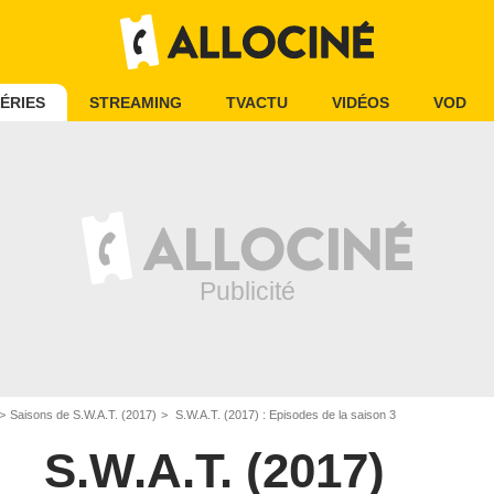
ÉRIES
STREAMING
TVACTU
VIDÉOS
VOD
Saisons de S.W.A.T. (2017)
S.W.A.T. (2017) : Episodes de la saison 3
S.W.A.T. (2017)