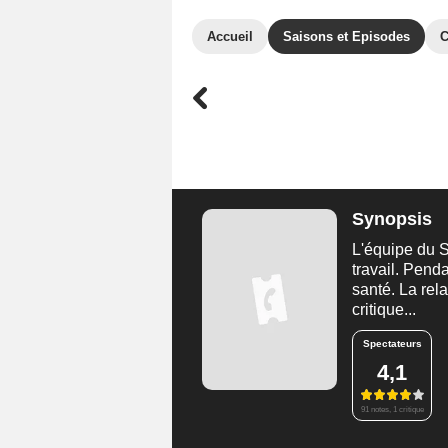
Accueil
Saisons et Episodes
C
Synopsis
L'équipe du 
travail. Pend
santé. La rela
critique...
Spectateurs
4,1
91 notes, 1 critique