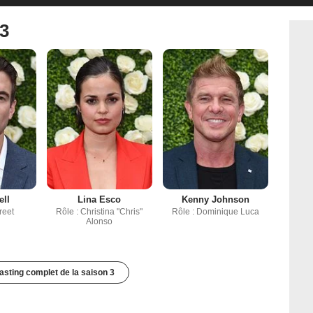
 3
ell
Lina Esco
Kenny Johnson
reet
Rôle : Christina "Chris"
Rôle : Dominique Luca
Alonso
casting complet de la saison 3