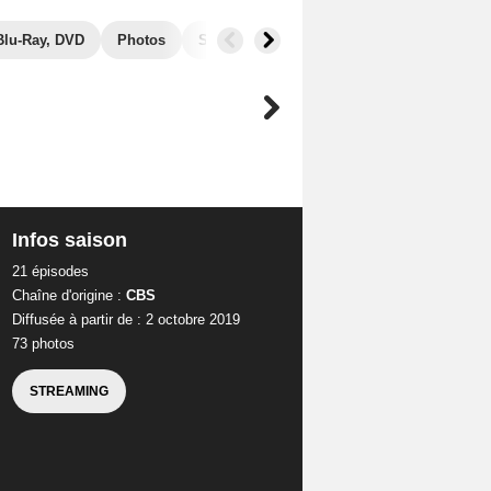
Blu-Ray, DVD
Photos
Secrets de tournage
Séries similaires
Infos saison
21 épisodes
Chaîne d'origine :
CBS
Diffusée à partir de : 2 octobre 2019
73 photos
STREAMING