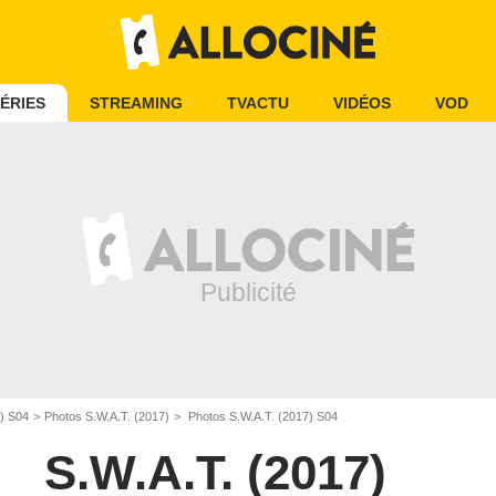
ÉRIES
STREAMING
TVACTU
VIDÉOS
VOD
7) S04
Photos S.W.A.T. (2017)
Photos S.W.A.T. (2017) S04
S.W.A.T. (2017)