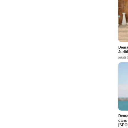
Demai
Judit
jeudi 
Demai
dans 
[SPO