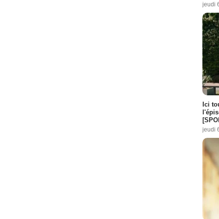
jeudi 
Ici t
l'épi
[SPO
jeudi 