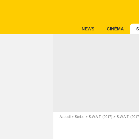
NEWS
CINÉMA
S
Accueil
Séries
S.W.A.T. (2017)
S.W.A.T. (201