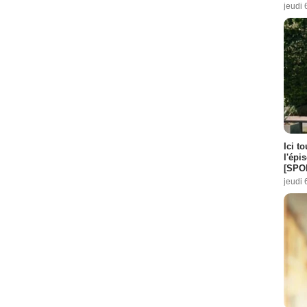
jeudi 
Ici t
l'épi
[SPO
jeudi 