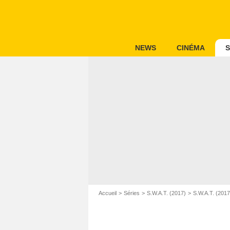
NEWS
CINÉMA
S
Accueil
Séries
S.W.A.T. (2017)
S.W.A.T. (201