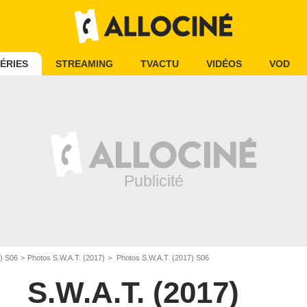
ÉRIES
STREAMING
TVACTU
VIDÉOS
VOD
7) S06
Photos S.W.A.T. (2017)
Photos S.W.A.T. (2017) S06
S.W.A.T. (2017)