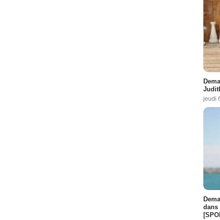
Demai
Judit
jeudi 
Demai
dans 
[SPO