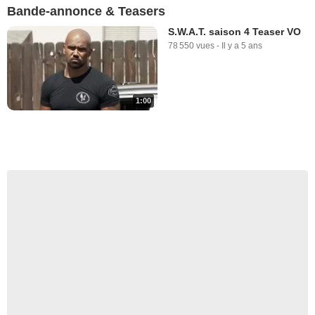
Bande-annonce & Teasers
S.W.A.T. saison 4 Teaser VO
78 550 vues
-
Il y a 5 ans
1:00