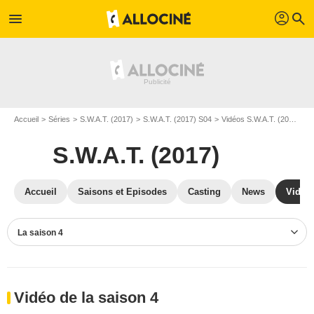
profil
menu
search
Accueil
Séries
S.W.A.T. (2017)
S.W.A.T. (2017) S04
Vidéos S.W.A.T. (2017)
V
S.W.A.T. (2017)
Accueil
Saisons et Episodes
Casting
News
Vidéo
La saison 4
Vidéo de la saison 4