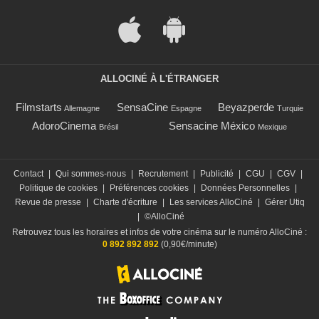
ALLOCINÉ À L'ÉTRANGER
Filmstarts
SensaCine
Beyazperde
Allemagne
Espagne
Turquie
AdoroCinema
Sensacine México
Brésil
Mexique
Contact
|
Qui sommes-nous
|
Recrutement
|
Publicité
|
CGU
|
CGV
|
Politique de cookies
|
Préférences cookies
|
Données Personnelles
|
Revue de presse
|
Charte d'écriture
|
Les services AlloCiné
|
Gérer Utiq
|
©AlloCiné
Retrouvez tous les horaires et infos de votre cinéma sur le numéro AlloCiné :
0 892 892 892
(0,90€/minute)