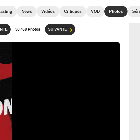
asting
News
Vidéos
Critiques
VOD
Photos
Séri
NTE
50
/ 68 Photos
SUIVANTE