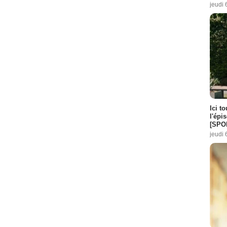
jeudi 
Ici t
l'épi
[SPO
jeudi 