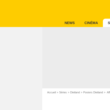
NEWS
CINÉMA
S
Accueil
Séries
Dietland
Posters Dietland
Aff