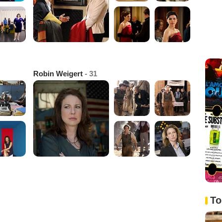
Robin Weigert
- 31
To