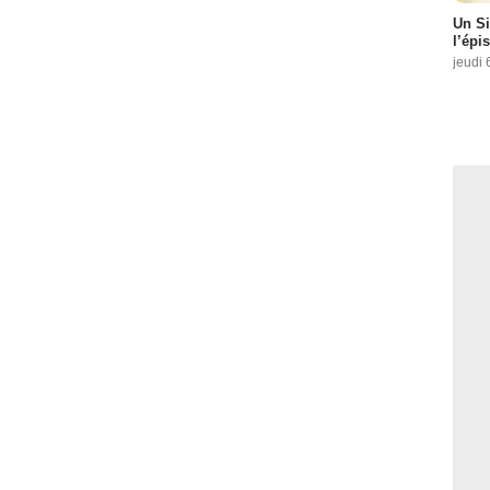
Un Si
l’épi
jeudi 