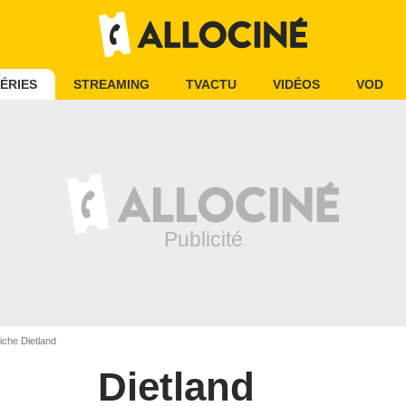
ÉRIES
STREAMING
TVACTU
VIDÉOS
VOD
iche Dietland
Dietland