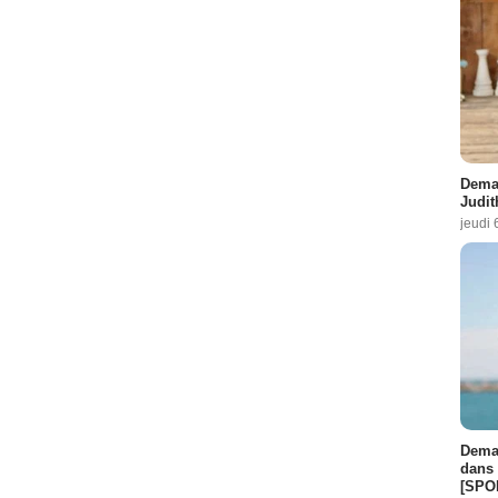
Demai
Judit
jeudi 
Demai
dans 
[SPO