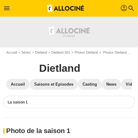
profil
menu
search
Accueil
Séries
Dietland
Dietland S01
Photos Dietland
Photos Dietland S01
Dietland
Accueil
Saisons et Episodes
Casting
News
Vidéo
La saison 1
Photo de la saison 1