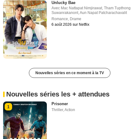
Unlucky Bae
Avec
Mac Nattapat Nimjirawat
,
Tham Tupthong
Suwanrakanont
,
Aun Napat Patcharachavalit
Romance
,
Drame
6 août 2026 sur Netflix
Nouvelles séries en ce moment à la TV
Nouvelles séries les + attendues
Prisoner
1
Thriller
,
Action