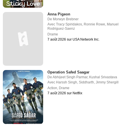
Anna Pigeon
De
Morwyn Brebner
Avec
Tracy Spiridakos
,
Ronnie Rowe
,
Manuel
Rodriguez-Saenz
Drame
7 août 2026 sur USA Network Inc.
Operation Safed Saagar
De
Abhijeet Singh Parmar
,
Kushal Srivastava
Avec
Harssh Singh
,
Siddharth
,
Jimmy Shergill
Action
,
Drame
7 août 2026 sur Netflix