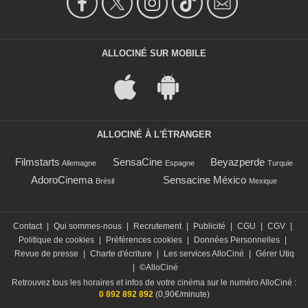
ALLOCINÉ SUR MOBILE
ALLOCINÉ À L'ÉTRANGER
Filmstarts
SensaCine
Beyazperde
Allemagne
Espagne
Turquie
AdoroCinema
Sensacine México
Brésil
Mexique
Contact
|
Qui sommes-nous
|
Recrutement
|
Publicité
|
CGU
|
CGV
|
Politique de cookies
|
Préférences cookies
|
Données Personnelles
|
Revue de presse
|
Charte d'écriture
|
Les services AlloCiné
|
Gérer Utiq
|
©AlloCiné
Retrouvez tous les horaires et infos de votre cinéma sur le numéro AlloCiné :
0 892 892 892
(0,90€/minute)