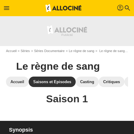
profil
menu
search
Accueil
Séries
Séries Documentaire
Le règne de sang
Le règne de sang : Episodes de la saison 1
Le règne de sang
Accueil
Saisons et Episodes
Casting
Critiques
Sé
Saison 1
Synopsis