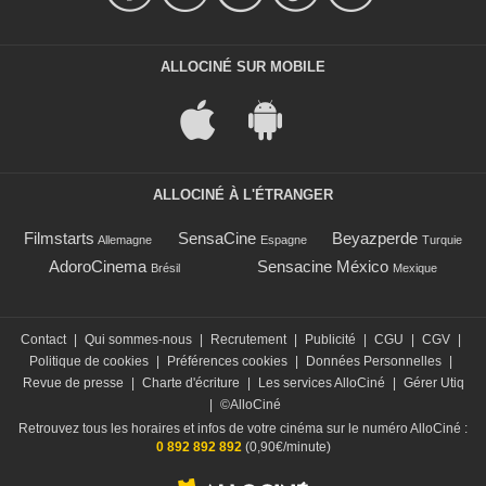
ALLOCINÉ SUR MOBILE
ALLOCINÉ À L'ÉTRANGER
Filmstarts
SensaCine
Beyazperde
Allemagne
Espagne
Turquie
AdoroCinema
Sensacine México
Brésil
Mexique
Contact
|
Qui sommes-nous
|
Recrutement
|
Publicité
|
CGU
|
CGV
|
Politique de cookies
|
Préférences cookies
|
Données Personnelles
|
Revue de presse
|
Charte d'écriture
|
Les services AlloCiné
|
Gérer Utiq
|
©AlloCiné
Retrouvez tous les horaires et infos de votre cinéma sur le numéro AlloCiné :
0 892 892 892
(0,90€/minute)