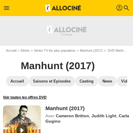
profil
menu
search
Accueil
Séries
Séries TV les plus populaires
Manhunt (2017)
DVD Manhunt (2017)
Manhunt (2017)
Accueil
Saisons et Episodes
Casting
News
Vidéo
Voir toutes les offres DVD
Manhunt (2017)
Avec
Cameron Britton
,
Judith Light
,
Carla
Gugino