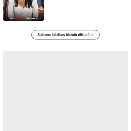
Saisons inédites bientôt diffusées