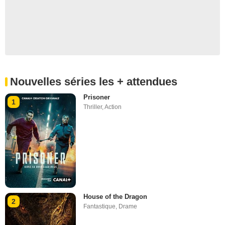
Nouvelles séries les + attendues
Prisoner
1
Thriller
,
Action
House of the Dragon
2
Fantastique
,
Drame