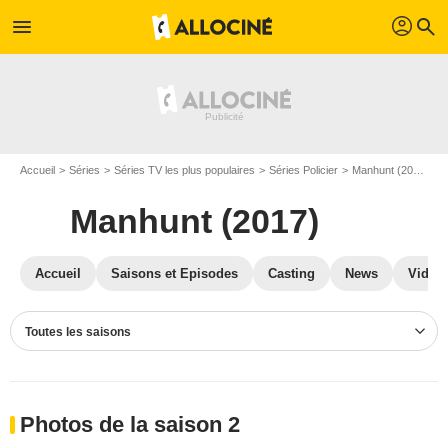
profil
menu
search
Accueil
Séries
Séries TV les plus populaires
Séries Policier
Manhunt (2017)
Manhunt (2017)
Accueil
Saisons et Episodes
Casting
News
Vidéo
Toutes les saisons
Photos de la saison 2