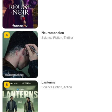
Neuromancien
4
Science Fiction
,
Thriller
Lanterns
5
Science Fiction
,
Action