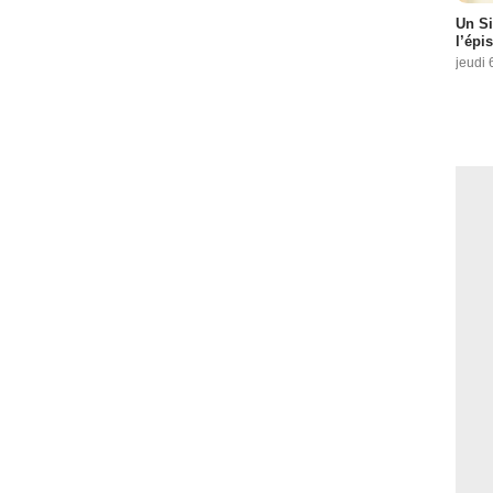
Un Si
l’épi
jeudi 