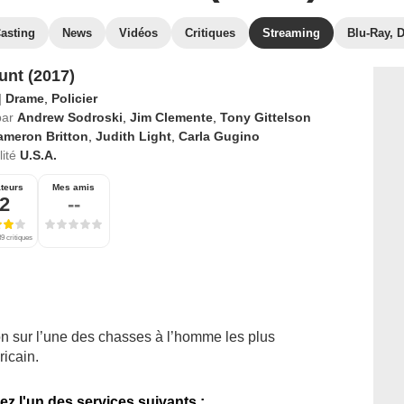
asting
News
Vidéos
Critiques
Streaming
Blu-Ray, 
nt (2017)
|
Drame
,
Policier
par
Andrew Sodroski
,
Jim Clemente
,
Tony Gittelson
ameron Britton
,
Judith Light
,
Carla Gugino
ité
U.S.A.
teurs
Mes amis
,2
--
9 critiques
n sur l’une des chasses à l’homme les plus
ricain.
ez l'un des services suivants :