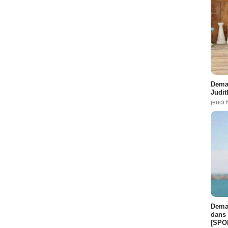
Demai
Judit
jeudi 
Demai
dans 
[SPO