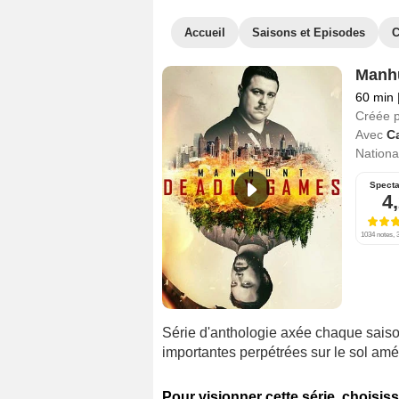
Accueil
Saisons et Episodes
C
Manhu
60 min
Créée 
Avec
C
National
Specta
4
1034 notes, 3
Série d'anthologie axée chaque saiso
importantes perpétrées sur le sol amé
Pour visionner cette série, choisiss