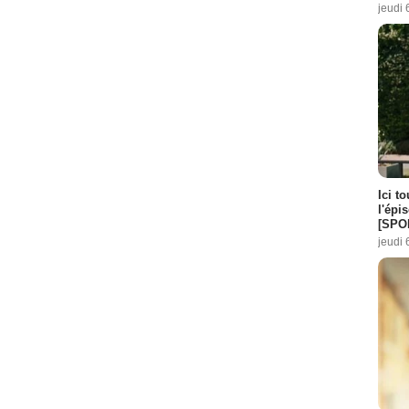
jeudi 
Ici t
l'épi
[SPO
jeudi 