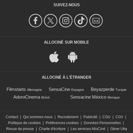
SUIVEZ-NOUS
ALLOCINÉ SUR MOBILE
ALLOCINÉ À L'ÉTRANGER
Filmstarts
SensaCine
Beyazperde
Allemagne
Espagne
Turquie
AdoroCinema
Sensacine México
Brésil
Mexique
Contact
|
Qui sommes-nous
|
Recrutement
|
Publicité
|
CGU
|
CGV
|
Politique de cookies
|
Préférences cookies
|
Données Personnelles
|
Revue de presse
|
Charte d'écriture
|
Les services AlloCiné
|
Gérer Utiq