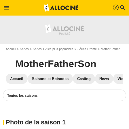
profil
menu
search
Accueil
Séries
Séries TV les plus populaires
Séries Drame
MotherFatherSon
MotherFatherSon
Accueil
Saisons et Episodes
Casting
News
Vidéo
Toutes les saisons
Photo de la saison 1