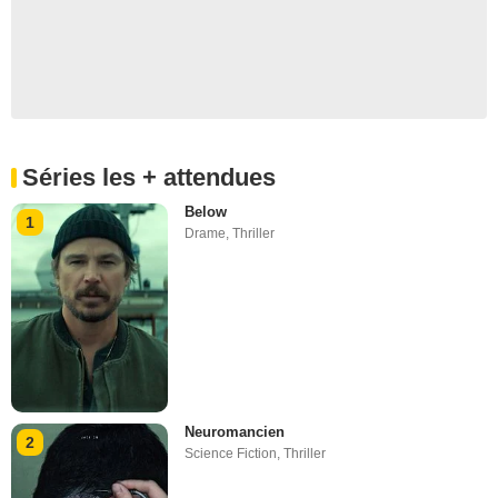
Séries les + attendues
Below
1
Drame
,
Thriller
Neuromancien
2
Science Fiction
,
Thriller