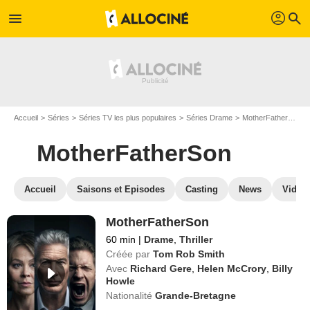
profil
menu
search
Accueil
Séries
Séries TV les plus populaires
Séries Drame
MotherFatherSon
MotherFatherSon
Accueil
Saisons et Episodes
Casting
News
Vidéo
MotherFatherSon
60 min
|
Drame
,
Thriller
Créée par
Tom Rob Smith
Avec
Richard Gere
,
Helen McCrory
,
Billy
Howle
Nationalité
Grande-Bretagne