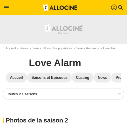
profil
menu
search
Accueil
Séries
Séries TV les plus populaires
Séries Romance
Love Alarm
Ph
Love Alarm
Accueil
Saisons et Episodes
Casting
News
Vidéo
Toutes les saisons
Photos de la saison 2