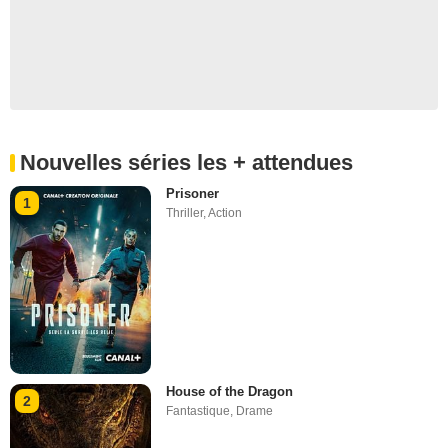
Nouvelles séries les + attendues
Prisoner
1
Thriller
,
Action
House of the Dragon
2
Fantastique
,
Drame