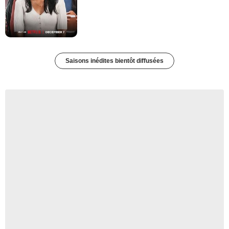
Saisons inédites bientôt diffusées