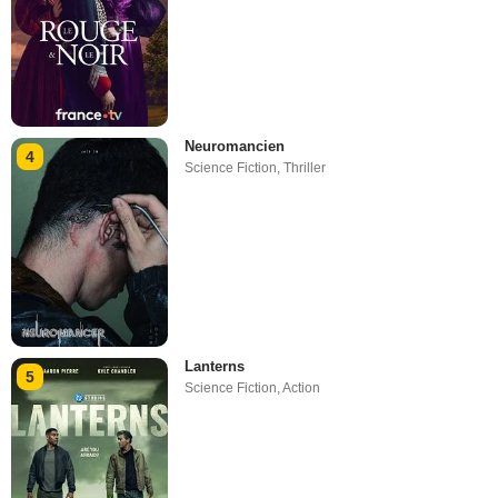
Neuromancien
4
Science Fiction
,
Thriller
Lanterns
5
Science Fiction
,
Action