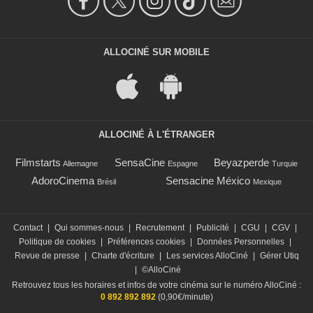
ALLOCINÉ SUR MOBILE
ALLOCINÉ À L'ÉTRANGER
Filmstarts
SensaCine
Beyazperde
Allemagne
Espagne
Turquie
AdoroCinema
Sensacine México
Brésil
Mexique
Contact
|
Qui sommes-nous
|
Recrutement
|
Publicité
|
CGU
|
CGV
|
Politique de cookies
|
Préférences cookies
|
Données Personnelles
|
Revue de presse
|
Charte d'écriture
|
Les services AlloCiné
|
Gérer Utiq
|
©AlloCiné
Retrouvez tous les horaires et infos de votre cinéma sur le numéro AlloCiné :
0 892 892 892
(0,90€/minute)