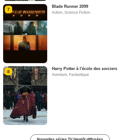
Blade Runner 2099
7
Action
,
Science Fiction
Harry Potter à l'école des sorciers
8
Aventure
,
Fantastique
Nouvelles séries TV bientôt diffusées