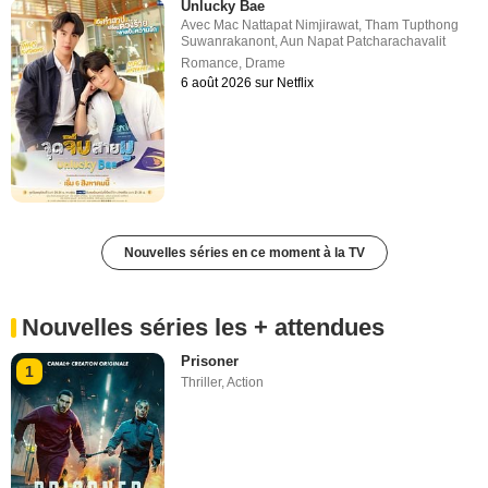
Unlucky Bae
Avec
Mac Nattapat Nimjirawat
,
Tham Tupthong
Suwanrakanont
,
Aun Napat Patcharachavalit
Romance
,
Drame
6 août 2026 sur Netflix
Nouvelles séries en ce moment à la TV
Nouvelles séries les + attendues
Prisoner
1
Thriller
,
Action