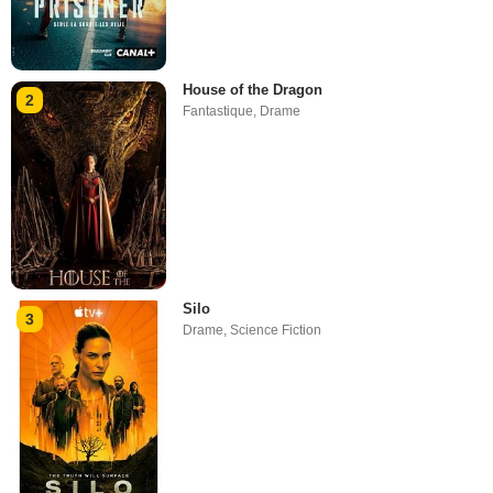
House of the Dragon
2
Fantastique
,
Drame
Silo
3
Drame
,
Science Fiction