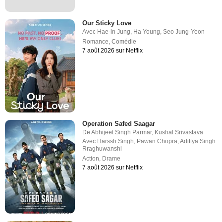
Our Sticky Love
Avec
Hae-in Jung
,
Ha Young
,
Seo Jung-Yeon
Romance
,
Comédie
7 août 2026 sur Netflix
Operation Safed Saagar
De
Abhijeet Singh Parmar
,
Kushal Srivastava
Avec
Harssh Singh
,
Pawan Chopra
,
Adittya Singh
Rraghuwanshi
Action
,
Drame
7 août 2026 sur Netflix