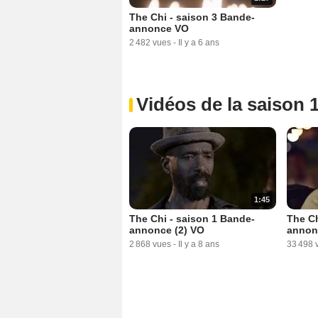
The Chi - saison 3 Bande-
annonce VO
2 482 vues
-
Il y a 6 ans
Vidéos de la saison 
1:45
The Chi - saison 1 Bande-
The Ch
annonce (2) VO
annon
2 868 vues
-
Il y a 8 ans
33 498 