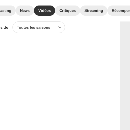
asting
News
Vidéos
Critiques
Streaming
Récompe
os de
Toutes les saisons