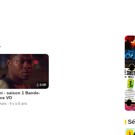
1
2:08
i - saison 1 Bande-
ce VO
vues
-
Il y a 8 ans
Sé
1