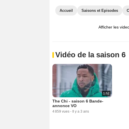
Accueil
Saisons et Episodes
C
Afficher les vide
Vidéo de la saison 6
1:52
The Chi - saison 6 Bande-
annonce VO
4 859 vues
-
Il y a 3 ans