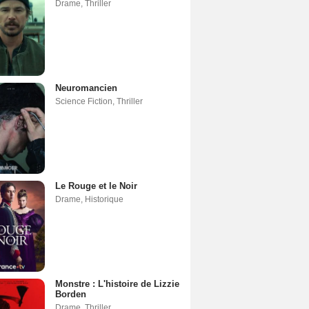
Drame
,
Thriller
Neuromancien
Science Fiction
,
Thriller
Le Rouge et le Noir
Drame
,
Historique
Monstre : L'histoire de Lizzie
Borden
Drame
,
Thriller