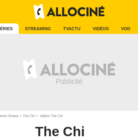
ÉRIES
STREAMING
TVACTU
VIDÉOS
VOD
éries Drame
The Chi
Vidéos The Chi
The Chi