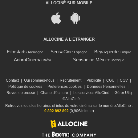
ALLOCINÉ SUR MOBILE
ALLOCINÉ À L'ÉTRANGER
Filmstarts
SensaCine
Beyazperde
Allemagne
Espagne
Turquie
AdoroCinema
Sensacine México
Brésil
Mexique
Contact
|
Qui sommes-nous
|
Recrutement
|
Publicité
|
CGU
|
CGV
|
Politique de cookies
|
Préférences cookies
|
Données Personnelles
|
Revue de presse
|
Charte d'écriture
|
Les services AlloCiné
|
Gérer Utiq
|
©AlloCiné
Retrouvez tous les horaires et infos de votre cinéma sur le numéro AlloCiné :
0 892 892 892
(0,90€/minute)