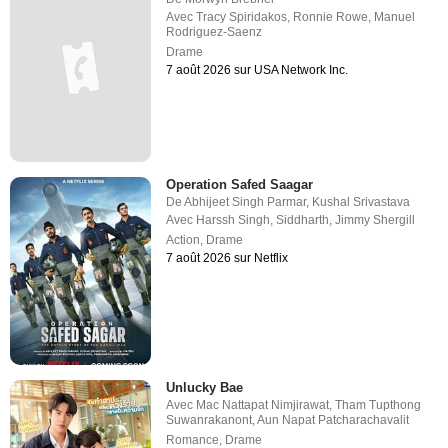
Avec
Tracy Spiridakos
,
Ronnie Rowe
,
Manuel
Rodriguez-Saenz
Drame
7 août 2026 sur USA Network Inc.
Operation Safed Saagar
De
Abhijeet Singh Parmar
,
Kushal Srivastava
Avec
Harssh Singh
,
Siddharth
,
Jimmy Shergill
Action
,
Drame
7 août 2026 sur Netflix
Unlucky Bae
Avec
Mac Nattapat Nimjirawat
,
Tham Tupthong
Suwanrakanont
,
Aun Napat Patcharachavalit
Romance
,
Drame