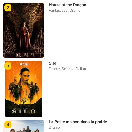
House of the Dragon
2
Fantastique
,
Drame
Silo
3
Drame
,
Science Fiction
La Petite maison dans la prairie
4
Drame