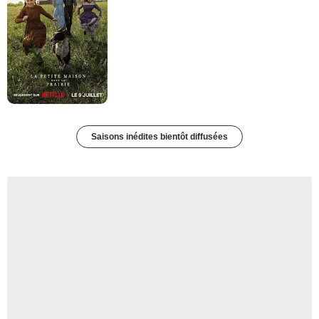
Saisons inédites bientôt diffusées