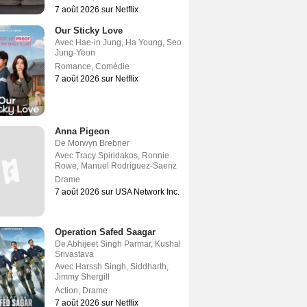
7 août 2026 sur Netflix
Our Sticky Love
Avec
Hae-in Jung
,
Ha Young
,
Seo
Jung-Yeon
Romance
,
Comédie
7 août 2026 sur Netflix
Anna Pigeon
De
Morwyn Brebner
Avec
Tracy Spiridakos
,
Ronnie
Rowe
,
Manuel Rodriguez-Saenz
Drame
7 août 2026 sur USA Network Inc.
Operation Safed Saagar
De
Abhijeet Singh Parmar
,
Kushal
Srivastava
Avec
Harssh Singh
,
Siddharth
,
Jimmy Shergill
Action
,
Drame
7 août 2026 sur Netflix