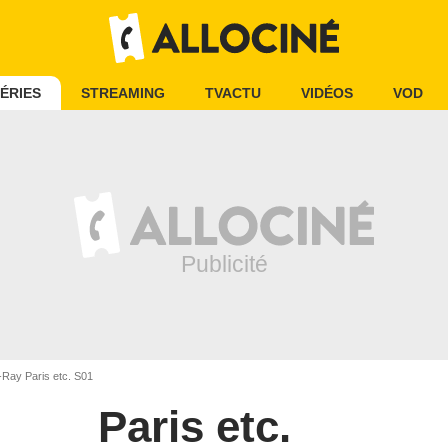
ÉRIES
STREAMING
TVACTU
VIDÉOS
VOD
-Ray Paris etc. S01
Paris etc.