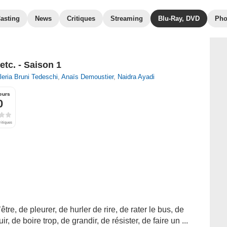
asting
News
Critiques
Streaming
Blu-Ray, DVD
Pho
etc. - Saison 1
leria Bruni Tedeschi
,
Anaïs Demoustier
,
Naidra Ayadi
eurs
0
ritiques
re, de pleurer, de hurler de rire, de rater le bus, de
ir, de boire trop, de grandir, de résister, de faire un ...