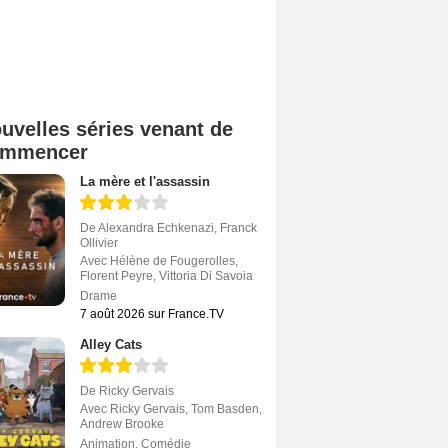
uvelles séries venant de
ommencer
La mère et l'assassin
De
Alexandra Echkenazi
,
Franck
Ollivier
Avec
Hélène de Fougerolles
,
Florent Peyre
,
Vittoria Di Savoia
Drame
7 août 2026 sur France.TV
Alley Cats
De
Ricky Gervais
Avec
Ricky Gervais
,
Tom Basden
,
Andrew Brooke
Animation
,
Comédie