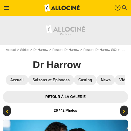
profil
menu
search
Accueil
Séries
Dr Harrow
Posters Dr Harrow
Posters Dr Harrow S02
Dr Harrow - Saison 2: Affiche
Dr Harrow
Accueil
Saisons et Episodes
Casting
News
Vidéo
RETOUR À LA GALERIE
26
/ 42 Photos