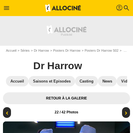
profil
menu
search
Accueil
Séries
Dr Harrow
Posters Dr Harrow
Posters Dr Harrow S02
Dr Harrow - Saison 2: Affiche
Dr Harrow
Accueil
Saisons et Episodes
Casting
News
Vidéo
RETOUR À LA GALERIE
22
/ 42 Photos