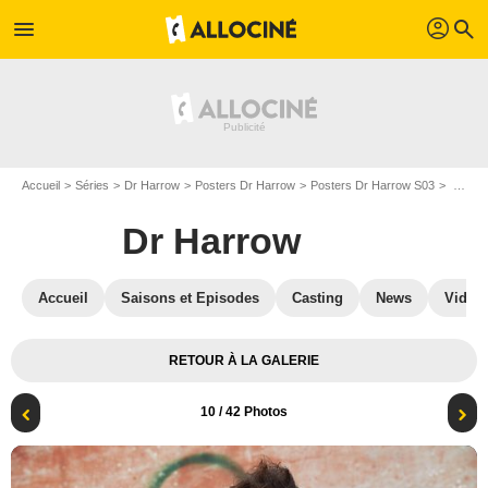
profil
menu
search
Accueil
Séries
Dr Harrow
Posters Dr Harrow
Posters Dr Harrow S03
Dr Harrow - Saison 3: Affiche
Dr Harrow
Accueil
Saisons et Episodes
Casting
News
Vidéo
RETOUR À LA GALERIE
10
/ 42 Photos