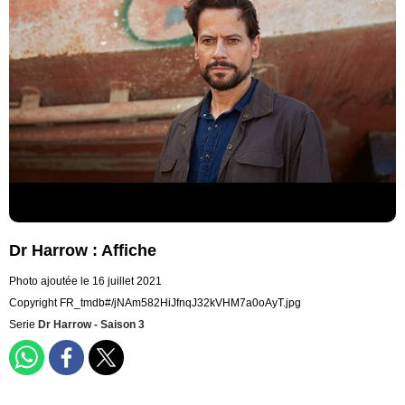
Dr Harrow : Affiche
Photo ajoutée le 16 juillet 2021
Copyright FR_tmdb#/jNAm582HiJfnqJ32kVHM7a0oAyT.jpg
Serie
Dr Harrow - Saison 3