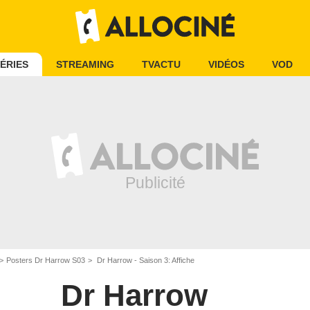
ÉRIES
STREAMING
TVACTU
VIDÉOS
VOD
Posters Dr Harrow S03
Dr Harrow - Saison 3: Affiche
Dr Harrow