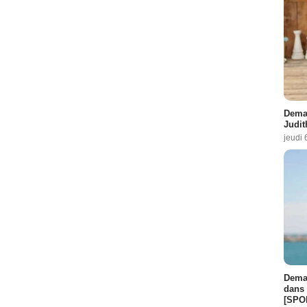
Demai
Judit
jeudi 
Demai
dans 
[SPO