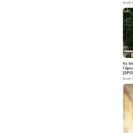
jeudi 
Ici t
l'épi
[SPO
jeudi 