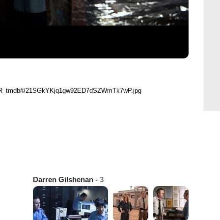
 FR_tmdb#/21SGkYKjq1gw92ED7dSZWmTk7wP.jpg
Darren Gilshenan
- 3