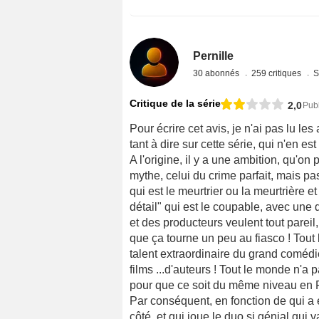
Pernille
30 abonnés
259 critiques
S
Critique de la série
2,0
Publ
Pour écrire cet avis, je n'ai pas lu les
tant à dire sur cette série, qui n'en es
A l'origine, il y a une ambition, qu'on
mythe, celui du crime parfait, mais 
qui est le meurtrier ou la meurtrière e
détail" qui est le coupable, avec une 
et des producteurs veulent tout pareil,
que ça tourne un peu au fiasco ! Tout
talent extraordinaire du grand comédie
films ...d'auteurs ! Tout le monde n'a
pour que ce soit du même niveau en 
Par conséquent, en fonction de qui a éc
côté, et qui joue le duo si génial qui