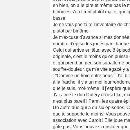
eh bien, on a le pire et même pas le me
binômes s'en tirent plutôt mal et que
basse !
Je ne vais pas faire l'inventaire de c
plutôt par binôme.
Je m'excuse d'avance si mes données 
nombre d'épisodes joués par chaque
Celui qui arrive en tête, avec 8 épiso
originale, c'est le moins qu'on puisse
et qui prend un peu son subalterne pou
souffre-douleur, ça m'a vite agacé y a
: "Comme un froid entre nous". J'ai b
à la fraîche, il y a un meilleur rend
que je suis, moi-même !!! j'espère que
J'ai aimé le duo Duléry / Ruschke, m
n'est plus pareil ! Parmi les quatre épi
Un autre duo qui a eu six épisodes, Ca
que je supporte le moins. Vous pouve
association avec Caroit ! Elle joue ma
gâte pas. Vous pouvez constater que 