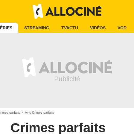
ÉRIES
STREAMING
TVACTU
VIDÉOS
VOD
rimes parfaits
Avis Crimes parfaits
Crimes parfaits