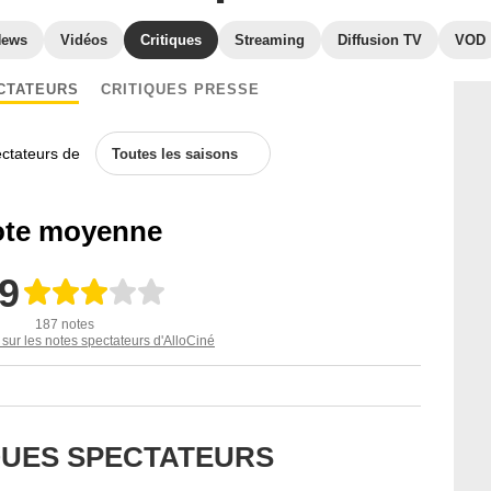
News
Vidéos
Critiques
Streaming
Diffusion TV
VOD
CTATEURS
CRITIQUES PRESSE
ectateurs de
Toutes les saisons
te moyenne
,9
187 notes
 sur les notes spectateurs d'AlloCiné
IQUES SPECTATEURS