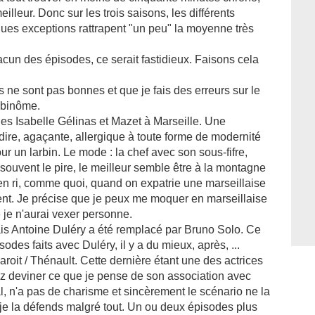
illeur. Donc sur les trois saisons, les différents
lques exceptions rattrapent "un peu" la moyenne très
hacun des épisodes, ce serait fastidieux. Faisons cela
ne sont pas bonnes et que je fais des erreurs sur le
 binôme.
des Isabelle Gélinas et Mazet à Marseille. Une
 dire, agaçante, allergique à toute forme de modernité
r un larbin. Le mode : la chef avec son sous-fifre,
 souvent le pire, le meilleur semble être à la montagne
ien ri, comme quoi, quand on expatrie une marseillaise
ement. Je précise que je peux me moquer en marseillaise
 je n'aurai vexer personne.
ais Antoine Duléry a été remplacé par Bruno Solo. Ce
sodes faits avec Duléry, il y a du mieux, après, ...
roit / Thénault. Cette dernière étant une des actrices
z deviner ce que je pense de son association avec
l, n'a pas de charisme et sincèrement le scénario ne la
je la défends malgré tout. Un ou deux épisodes plus