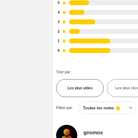
5
4
3
2
1
0
Trier par :
Les plus utiles
Les plus réc
Filtrer par :
Toutes les notes
gnomos