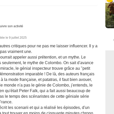
uivre son activité
iée le 9 juillet 2025
 autres critiques pour ne pas me laisser influencer. Il y a
t pas vraiment une.
 pourrait appeler aussi prétention, et un mythe. Le
pas seulement, le mythe de Colombo. On sait d'avance
t miracle, le génial inspecteur trouve grâce au "petit
démonstration imparable ! De là, des auteurs français
 à la mode française, et patatras, il faut bien avouer,
 le monde n'a pas le génie de Colombo, j'entends, le
n qu'était Peter Falk, qui a fait aussi beaucoup de
 pas le temps des scénaristes de cette géniale série
France.
rit les scenarii et qui a réalisé les épisodes, d'un
 va tout trouver en moins de cinquante minutes chrono,