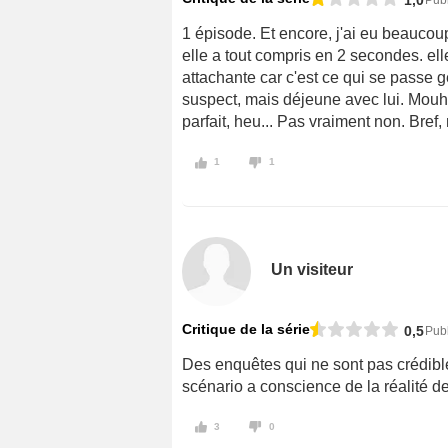
1,0
Publ
1 épisode. Et encore, j'ai eu beaucoup
elle a tout compris en 2 secondes. ell
attachante car c'est ce qui se passe
suspect, mais déjeune avec lui. Mou
parfait, heu... Pas vraiment non. Bref, 
1
1
Un visiteur
Critique de la série
0,5
Publ
Des enquêtes qui ne sont pas crédible
scénario a conscience de la réalité 
3
0