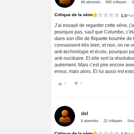
66 abonnés
660 critiques
S
Critique de la série
1,0
Pub
J'ai essayé de regarder cette série, j
pourquoi pas, sauf que Columbo, c'éta
dans son rôle de fliquette bourrée de 
connaissent très bien, et non, on ne 
anti-technologie et écolo, pourquoi pa
anti-nucléaire. Et elle sort la résolut
autrement. Mais c'est pire encore ave
ennui, mais alors. Et lui aussi est extr
3
0
del
8 abonnés
22 critiques
Suiv
Critique de la série