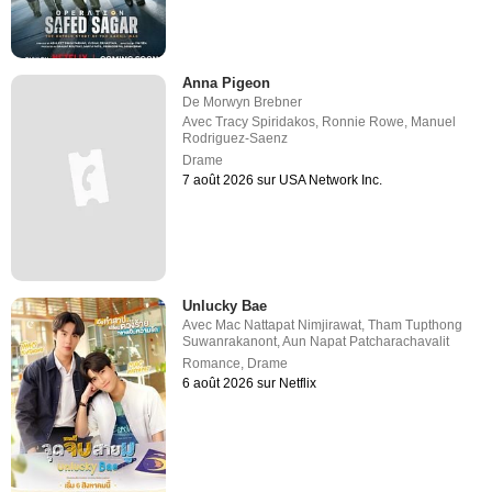
Anna Pigeon
De
Morwyn Brebner
Avec
Tracy Spiridakos
,
Ronnie Rowe
,
Manuel
Rodriguez-Saenz
Drame
7 août 2026 sur USA Network Inc.
Unlucky Bae
Avec
Mac Nattapat Nimjirawat
,
Tham Tupthong
Suwanrakanont
,
Aun Napat Patcharachavalit
Romance
,
Drame
6 août 2026 sur Netflix