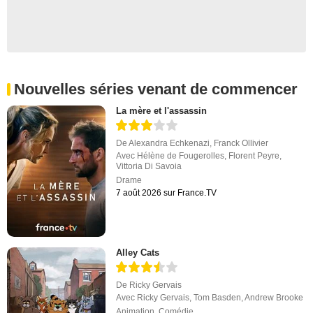
Nouvelles séries venant de commencer
La mère et l'assassin
De
Alexandra Echkenazi
,
Franck Ollivier
Avec
Hélène de Fougerolles
,
Florent Peyre
,
Vittoria Di Savoia
Drame
7 août 2026 sur France.TV
Alley Cats
De
Ricky Gervais
Avec
Ricky Gervais
,
Tom Basden
,
Andrew Brooke
Animation
,
Comédie