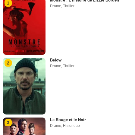
Monstre : L'histoire de Lizzie Borden
1
Drame
,
Thriller
Below
2
Drame
,
Thriller
Le Rouge et le Noir
3
Drame
,
Historique