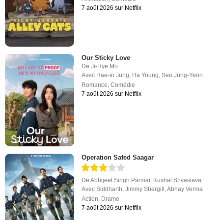
7 août 2026 sur Netflix
Our Sticky Love
De
Ji-Hye Mo
Avec
Hae-in Jung
,
Ha Young
,
Seo Jung-Yeon
Romance
,
Comédie
7 août 2026 sur Netflix
Operation Safed Saagar
De
Abhijeet Singh Parmar
,
Kushal Srivastava
Avec
Siddharth
,
Jimmy Shergill
,
Abhay Verma
Action
,
Drame
7 août 2026 sur Netflix