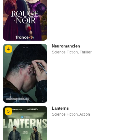
Neuromancien
4
Science Fiction
,
Thriller
Lanterns
5
Science Fiction
,
Action