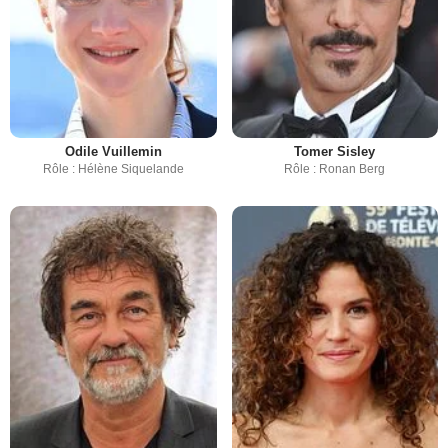
Odile Vuillemin
Tomer Sisley
Rôle : Hélène Siquelande
Rôle : Ronan Berg