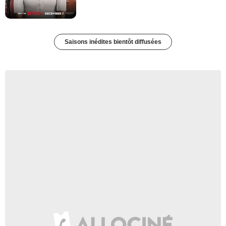
Saisons inédites bientôt diffusées