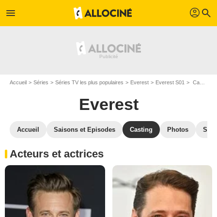
profil
menu
search
Accueil
Séries
Séries TV les plus populaires
Everest
Everest S01
Casting Everest S01
Everest
Accueil
Saisons et Episodes
Casting
Photos
Séri
Acteurs et actrices