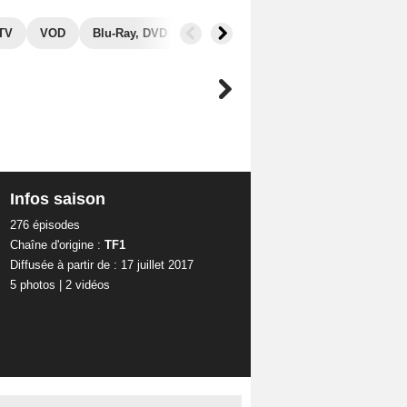
 TV
VOD
Blu-Ray, DVD
Photos
Secrets de tournage
Infos saison
276 épisodes
Chaîne d'origine :
TF1
Diffusée à partir de : 17 juillet 2017
5 photos
|
2 vidéos