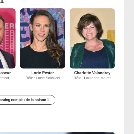
 1
asseur
Lorie Pester
Charlotte Valandrey
rtrand
Rôle : Lucie Salducci
Rôle : Laurence Moiret
casting complet de la saison 1