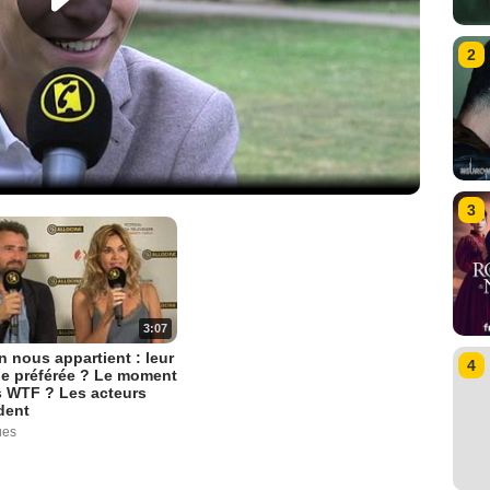
2
3
3:07
 nous appartient : leur
4
ue préférée ? Le moment
s WTF ? Les acteurs
dent
ues