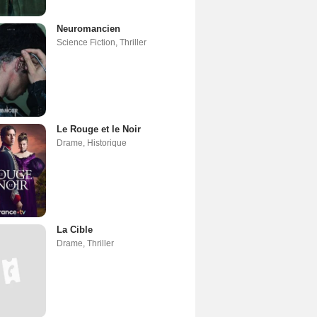
Neuromancien
Science Fiction
,
Thriller
Le Rouge et le Noir
Drame
,
Historique
La Cible
Drame
,
Thriller