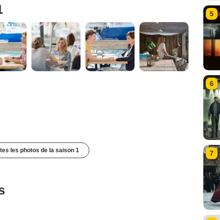
1
5
6
utes les photos de la saison 1
7
s