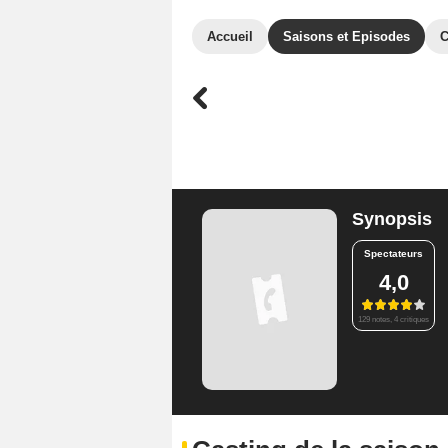
Accueil
Saisons et Episodes
C
Synopsis
Spectateurs
4,0
129 notes, 4 critiques