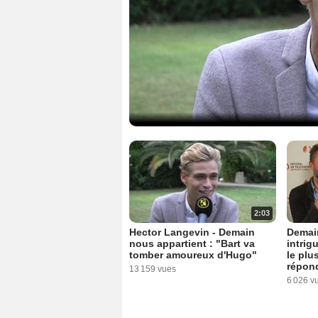
2:03
Hector Langevin - Demain
Demain
nous appartient : "Bart va
intrig
tomber amoureux d'Hugo"
le plu
répon
13 159 vues
6 026 v