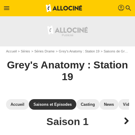
profil
menu
search
Accueil
Séries
Séries Drame
Grey's Anatomy : Station 19
Saisons de Grey's Anatomy : Station 19
Grey's Anatomy : Station
19
Accueil
Saisons et Episodes
Casting
News
Vidéo
Saison 1