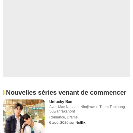
Nouvelles séries venant de commencer
Unlucky Bae
Avec
Mac Nattapat Nimjirawat
,
Tham Tupthong
Suwanrakanont
Romance
,
Drame
6 août 2026 sur Netflix