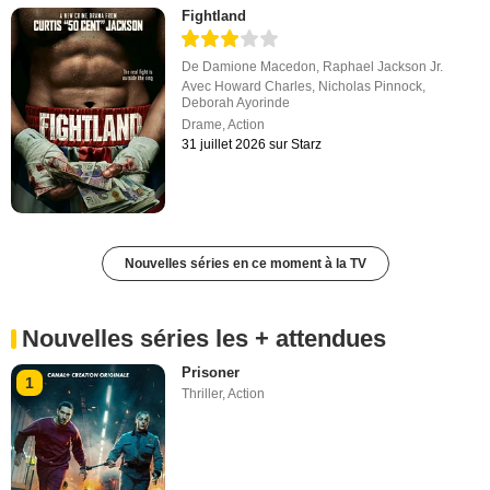
Fightland
De
Damione Macedon
,
Raphael Jackson Jr.
Avec
Howard Charles
,
Nicholas Pinnock
,
Deborah Ayorinde
Drame
,
Action
31 juillet 2026 sur Starz
Nouvelles séries en ce moment à la TV
Nouvelles séries les + attendues
Prisoner
1
Thriller
,
Action