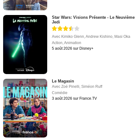
Star Wars: Visions Présente - Le Neuvième
Jedi
Avec
Kimiko Glenn
,
Andrew Kishino
,
Masi Oka
Action
,
Animation
5 août 2026 sur Disney+
Le Magasin
Avec
Zoé Pinelli
,
Siméon Ruff
Comédie
3 août 2026 sur France.TV