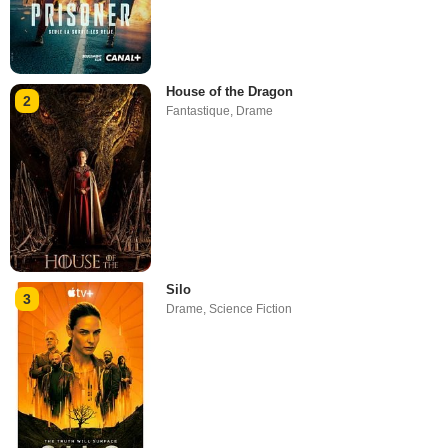
House of the Dragon
2
Fantastique
,
Drame
Silo
3
Drame
,
Science Fiction