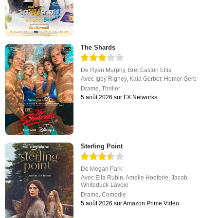
The Shards
De
Ryan Murphy
,
Bret Easton Ellis
Avec
Igby Rigney
,
Kaia Gerber
,
Homer Gere
Drame
,
Thriller
5 août 2026 sur FX Networks
Sterling Point
De
Megan Park
Avec
Ella Rubin
,
Amélie Hoeferle
,
Jacob
Whiteduck-Lavoie
Drame
,
Comédie
5 août 2026 sur Amazon Prime Video