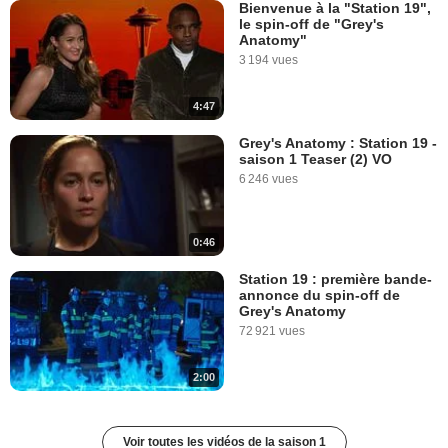
Bienvenue à la "Station 19",
le spin-off de "Grey's
Anatomy"
3 194 vues
4:47
Grey's Anatomy : Station 19 -
saison 1 Teaser (2) VO
6 246 vues
0:46
Station 19 : première bande-
annonce du spin-off de
Grey's Anatomy
72 921 vues
2:00
Voir toutes les vidéos de la saison 1