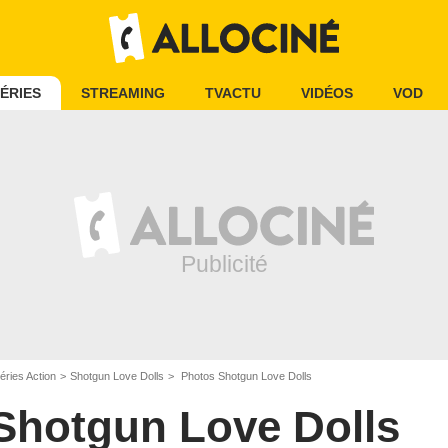
ÉRIES
STREAMING
TVACTU
VIDÉOS
VOD
éries Action
Shotgun Love Dolls
Photos Shotgun Love Dolls
Shotgun Love Dolls