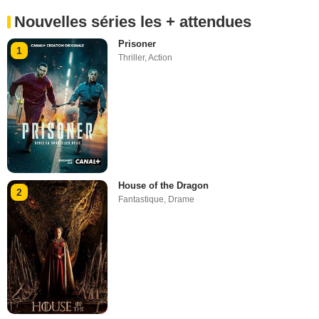
Nouvelles séries les + attendues
Prisoner
1
Thriller
,
Action
House of the Dragon
2
Fantastique
,
Drame