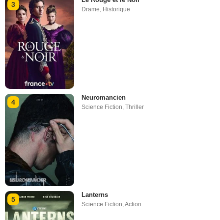
3
Drame
,
Historique
Neuromancien
4
Science Fiction
,
Thriller
Lanterns
5
Science Fiction
,
Action