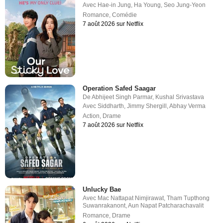
Avec
Hae-in Jung
,
Ha Young
,
Seo Jung-Yeon
Romance
,
Comédie
7 août 2026 sur Netflix
Operation Safed Saagar
De
Abhijeet Singh Parmar
,
Kushal Srivastava
Avec
Siddharth
,
Jimmy Shergill
,
Abhay Verma
Action
,
Drame
7 août 2026 sur Netflix
Unlucky Bae
Avec
Mac Nattapat Nimjirawat
,
Tham Tupthong
Suwanrakanont
,
Aun Napat Patcharachavalit
Romance
,
Drame