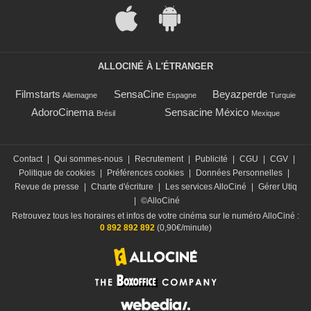
ALLOCINÉ À L'ÉTRANGER
Filmstarts
SensaCine
Beyazperde
Allemagne
Espagne
Turquie
AdoroCinema
Sensacine México
Brésil
Mexique
Contact
|
Qui sommes-nous
|
Recrutement
|
Publicité
|
CGU
|
CGV
|
Politique de cookies
|
Préférences cookies
|
Données Personnelles
|
Revue de presse
|
Charte d'écriture
|
Les services AlloCiné
|
Gérer Utiq
|
©AlloCiné
Retrouvez tous les horaires et infos de votre cinéma sur le numéro AlloCiné :
0 892 892 892
(0,90€/minute)