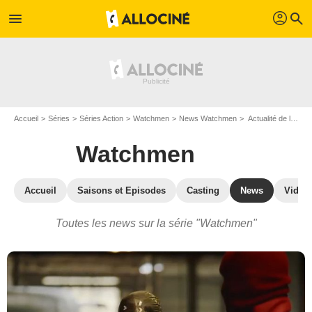
profil
menu
search
Accueil
Séries
Séries Action
Watchmen
News Watchmen
Actualité de la série Watchmen - Page 4
Watchmen
Accueil
Saisons et Episodes
Casting
News
Vidéo
Toutes les news sur la série "Watchmen"