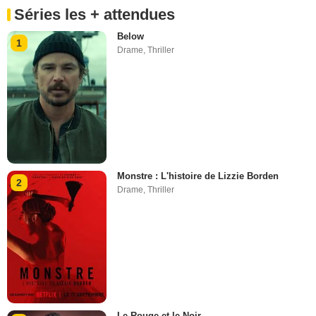
Séries les + attendues
Below
1
Drame
,
Thriller
Monstre : L'histoire de Lizzie Borden
2
Drame
,
Thriller
Le Rouge et le Noir