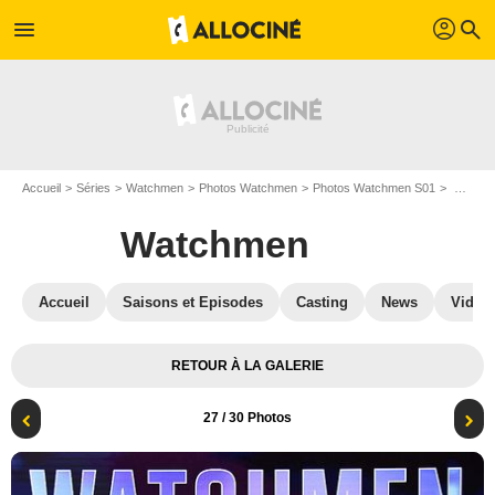
profil
menu
search
Accueil
Séries
Watchmen
Photos Watchmen
Photos Watchmen S01
Watchmen - Saison 1 : Photo promotionnelle Damon Lindelof, Regina King, Nicole Kassell
Watchmen
Accueil
Saisons et Episodes
Casting
News
Vidéo
RETOUR À LA GALERIE
27
/ 30 Photos