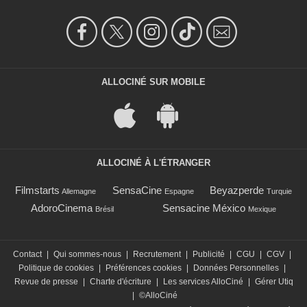
ALLOCINÉ SUR MOBILE
ALLOCINÉ À L'ÉTRANGER
Filmstarts
SensaCine
Beyazperde
Allemagne
Espagne
Turquie
AdoroCinema
Sensacine México
Brésil
Mexique
Contact
|
Qui sommes-nous
|
Recrutement
|
Publicité
|
CGU
|
CGV
|
Politique de cookies
|
Préférences cookies
|
Données Personnelles
|
Revue de presse
|
Charte d'écriture
|
Les services AlloCiné
|
Gérer Utiq
|
©AlloCiné