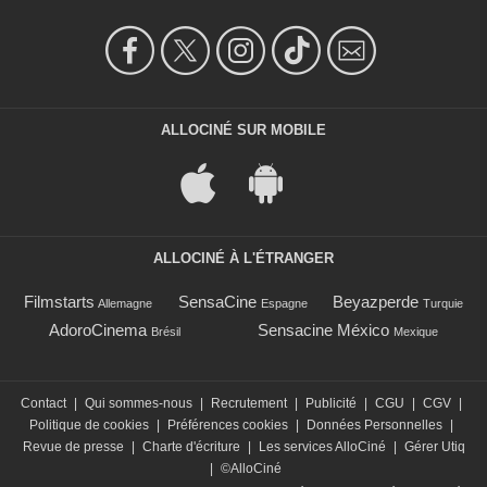
ALLOCINÉ SUR MOBILE
ALLOCINÉ À L'ÉTRANGER
Filmstarts
SensaCine
Beyazperde
Allemagne
Espagne
Turquie
AdoroCinema
Sensacine México
Brésil
Mexique
Contact
|
Qui sommes-nous
|
Recrutement
|
Publicité
|
CGU
|
CGV
|
Politique de cookies
|
Préférences cookies
|
Données Personnelles
|
Revue de presse
|
Charte d'écriture
|
Les services AlloCiné
|
Gérer Utiq
|
©AlloCiné