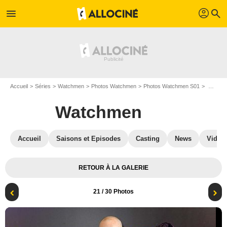
profil
menu
search
Accueil
Séries
Watchmen
Photos Watchmen
Photos Watchmen S01
Watchmen - Saison 1 : Photo promotionnelle Damon Lindelof, Regina King, Hong Chau, Nicole Kassell
Watchmen
Accueil
Saisons et Episodes
Casting
News
Vidéo
RETOUR À LA GALERIE
21
/ 30 Photos