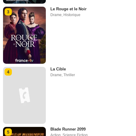
Le Rouge et le Noir
3
Drame
,
Historique
La Cible
4
Drame
,
Thriller
Blade Runner 2099
5
Action
,
Science Fiction