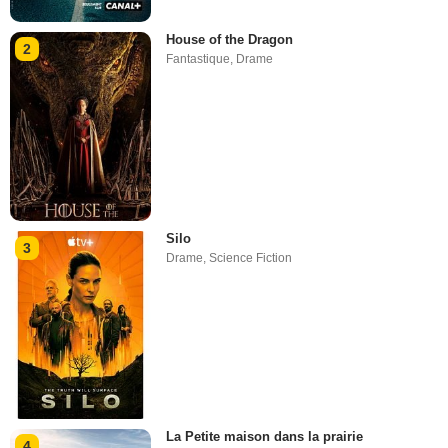
House of the Dragon
2
Fantastique
,
Drame
Silo
3
Drame
,
Science Fiction
La Petite maison dans la prairie
4