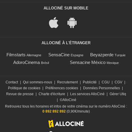
ALLOCINÉ SUR MOBILE
ALLOCINÉ À L'ÉTRANGER
Filmstarts
SensaCine
Beyazperde
Allemagne
Espagne
Turquie
AdoroCinema
Sensacine México
Brésil
Mexique
Contact
|
Qui sommes-nous
|
Recrutement
|
Publicité
|
CGU
|
CGV
|
Politique de cookies
|
Préférences cookies
|
Données Personnelles
|
Revue de presse
|
Charte d'écriture
|
Les services AlloCiné
|
Gérer Utiq
|
©AlloCiné
Retrouvez tous les horaires et infos de votre cinéma sur le numéro AlloCiné :
0 892 892 892
(0,90€/minute)