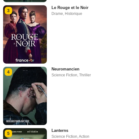
Le Rouge et le Noir
3
Drame
,
Historique
Neuromancien
4
Science Fiction
,
Thriller
Lanterns
5
Science Fiction
,
Action