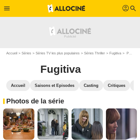
profil
menu
search
Accueil
Séries
Séries TV les plus populaires
Séries Thriller
Fugitiva
Photos Fugitiva
Fugitiva
Accueil
Saisons et Episodes
Casting
Critiques
St
Photos de la série