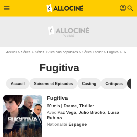
profil
menu
search
Accueil
Séries
Séries TV les plus populaires
Séries Thriller
Fugitiva
Regarder Fugitiva en SVOD
Fugitiva
Accueil
Saisons et Episodes
Casting
Critiques
St
Fugitiva
60 min
|
Drame
,
Thriller
Avec
Paz Vega
,
Julio Bracho
,
Luisa
Rubino
Nationalité
Espagne