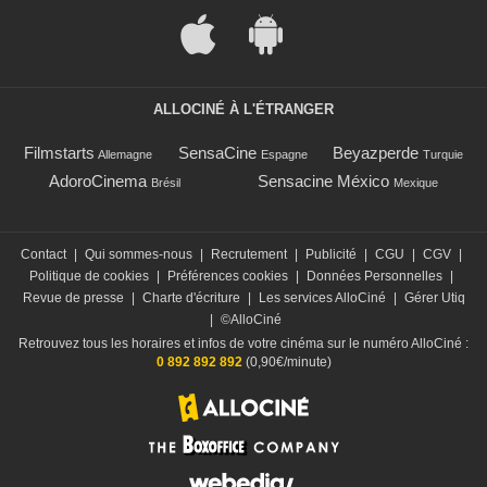
ALLOCINÉ À L'ÉTRANGER
Filmstarts
SensaCine
Beyazperde
Allemagne
Espagne
Turquie
AdoroCinema
Sensacine México
Brésil
Mexique
Contact
|
Qui sommes-nous
|
Recrutement
|
Publicité
|
CGU
|
CGV
|
Politique de cookies
|
Préférences cookies
|
Données Personnelles
|
Revue de presse
|
Charte d'écriture
|
Les services AlloCiné
|
Gérer Utiq
|
©AlloCiné
Retrouvez tous les horaires et infos de votre cinéma sur le numéro AlloCiné :
0 892 892 892
(0,90€/minute)