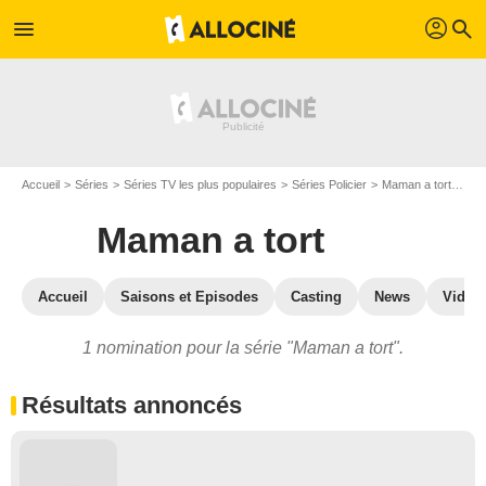
profil
menu
search
Accueil
Séries
Séries TV les plus populaires
Séries Policier
Maman a tort
Mam
Maman a tort
Accueil
Saisons et Episodes
Casting
News
Vidéo
1 nomination pour la série "Maman a tort".
Résultats annoncés